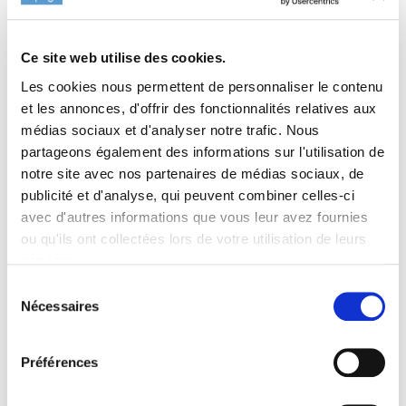
Informations botaniques
Ce site web utilise des cookies.
Famille : Alliaceae
Genre : ASTELIA
Les cookies nous permettent de personnaliser le contenu
Nom vernaculaire :
et les annonces, d'offrir des fonctionnalités relatives aux
médias sociaux et d'analyser notre trafic. Nous
Plantation de
ASTELIA nervosa
partageons également des informations sur l'utilisation de
Plantation à environ 10 cm de profondeur après avoir
notre site avec nos partenaires de médias sociaux, de
publicité et d'analyse, qui peuvent combiner celles-ci
correctement décompacté le sol.
avec d'autres informations que vous leur avez fournies
Entretien de
ASTELIA nervosa
ou qu'ils ont collectées lors de votre utilisation de leurs
services.
En Bretagne, nous laissons les bulbes en terre. Ceux-ci se
naturalisent et se multiplie lentement.
Sélection
Nécessaires
du
Type de sol de
ASTELIA nervosa
consentement
tout type de sol drainé.
Préférences
ASTELIA nervosa idéal pour climat maritime.
ASTELIA nervosa supporte le vent.