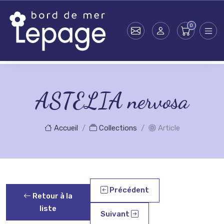
Skip to main content
ASTELIA nervosa
Accueil
Collections
Article
Précédent
Retour à la
liste
Suivant