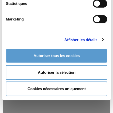
Statistiques
ASTELIA nervosa est odorante (
).
Marketing
Afficher les détails
Autoriser tous les cookies
Autoriser la sélection
Cookies nécessaires uniquement