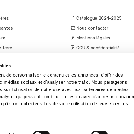
fères
Catalogue 2024-2025
pantes
Nous contacter
ire
Mentions légales
e terre
CGU & confidentialité
mes et aromatiques
Conditions générales de ven
okies.
ces
Conditions VPC - expéditio
t de personnaliser le contenu et les annonces, d'offrir des
s et accessoires
aux médias sociaux et d'analyser notre trafic. Nous partageons
 sur l'utilisation de notre site avec nos partenaires de médias
'analyse, qui peuvent combiner celles-ci avec d'autres informatio
qu'ils ont collectées lors de votre utilisation de leurs services.