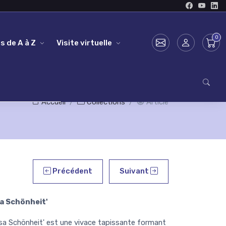
s de A à Z
Visite virtuelle
Accueil
Collections
Article
Précédent
Suivant
a Schönheit'
 Schönheit' est une vivace tapissante formant