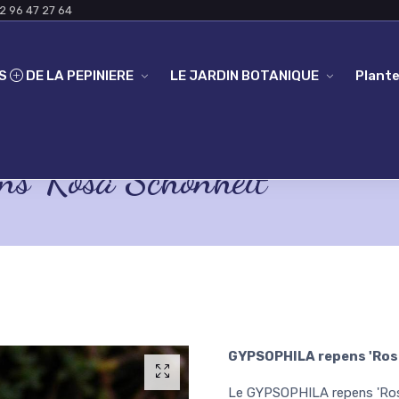
2 96 47 27 64
ES
DE LA PEPINIERE
LE JARDIN BOTANIQUE
Plante
 'Rosa Schönheit'
GYPSOPHILA repens 'Ros
Le GYPSOPHILA repens 'Rosa