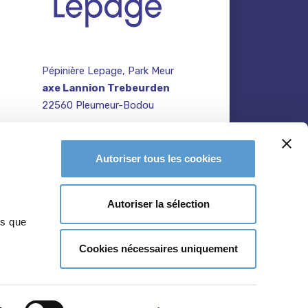
Pépinière Lepage, Park Meur
axe Lannion Trebeurden
22560 Pleumeur-Bodou
contact@pepiniere-
te
bretagne.fr
n
Autoriser tous les cookies
02 96 47 27 64
Autoriser la sélection
ns que
Cookies nécessaires uniquement