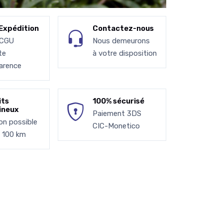
Expédition
Contactez-nous
 CGU
Nous demeurons
te
à votre disposition
arence
its
100% sécurisé
ineux
Paiement 3DS
son possible
CIC-Monetico
à 100 km