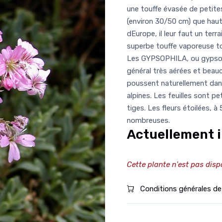
une touffe évasée de petites
(environ 30/50 cm) que haut
dEurope, il leur faut un ter
superbe touffe vaporeuse to
Les GYPSOPHILA, ou gypsoph
général très aérées et beauc
poussent naturellement dans 
alpines. Les feuilles sont p
tiges. Les fleurs étoilées, 
nombreuses.
Actuellement i
Cette plante n'est pas disp
Conditions générales de