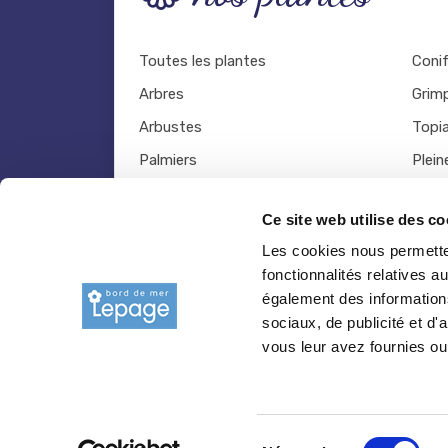
Toutes les plantes
Coni
Arbres
Grim
Arbustes
Topia
Palmiers
Plein
Bambous
Légu
Ce site web utilise des co
Fruitiers
Viva
Les cookies nous permetten
Hortensias
Outil
fonctionnalités relatives 
Rosiers
également des informations
sociaux, de publicité et d
vous leur avez fournies ou 
© 2026 copyright Pepiniere-bretagne.fr
Sélection