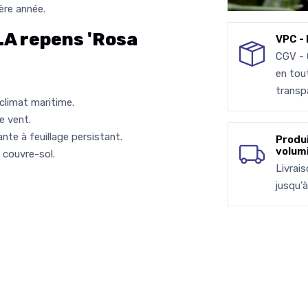
ère année.
A repens 'Rosa
VPC - 
CGV -
en tou
transp
climat maritime.
e vent.
te à feuillage persistant.
Produ
volum
 couvre-sol.
Livrai
jusqu'