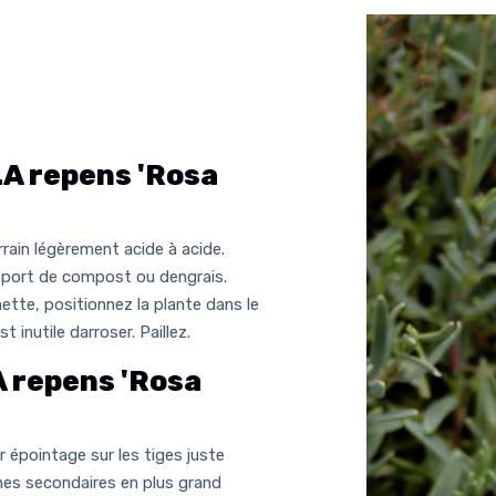
 repens 'Rosa
rrain légèrement acide à acide.
apport de compost ou dengrais.
ette, positionnez la plante dans le
 inutile darroser. Paillez.
repens 'Rosa
er épointage sur les tiges juste
ches secondaires en plus grand