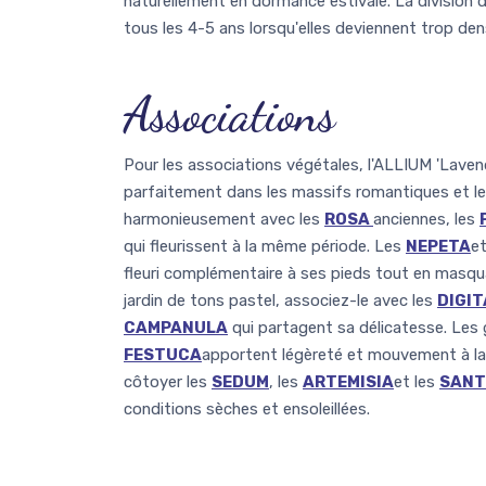
naturellement en dormance estivale. La division 
tous les 4-5 ans lorsqu'elles deviennent trop den
Associations
Pour les associations végétales, l'ALLIUM 'Laven
parfaitement dans les massifs romantiques et les
harmonieusement avec les
ROSA
anciennes, les
qui fleurissent à la même période. Les
NEPETA
et
fleuri complémentaire à ses pieds tout en masquan
jardin de tons pastel, associez-le avec les
DIGIT
CAMPANULA
qui partagent sa délicatesse. Le
FESTUCA
apportent légèreté et mouvement à la c
côtoyer les
SEDUM
, les
ARTEMISIA
et les
SANT
conditions sèches et ensoleillées.