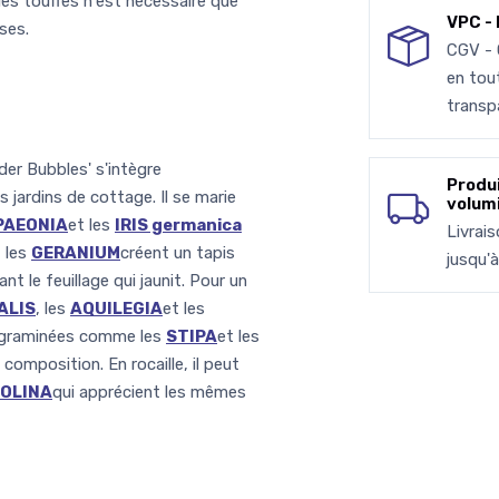
des touffes n'est nécessaire que
VPC - 
ses.
CGV -
en tou
transp
der Bubbles' s'intègre
Produ
 jardins de cottage. Il se marie
volum
PAEONIA
et les
IRIS germanica
Livrai
 les
GERANIUM
créent un tapis
jusqu'
t le feuillage qui jaunit. Pour un
ALIS
, les
AQUILEGIA
et les
s graminées comme les
STIPA
et les
omposition. En rocaille, il peut
OLINA
qui apprécient les mêmes