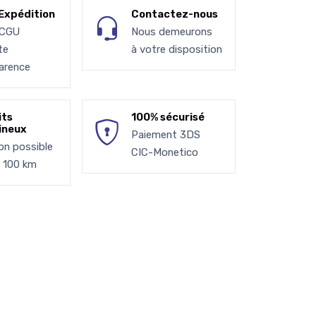
Expédition
Contactez-nous
 CGU
Nous demeurons
te
à votre disposition
arence
its
100% sécurisé
ineux
Paiement 3DS
son possible
CIC-Monetico
à 100 km