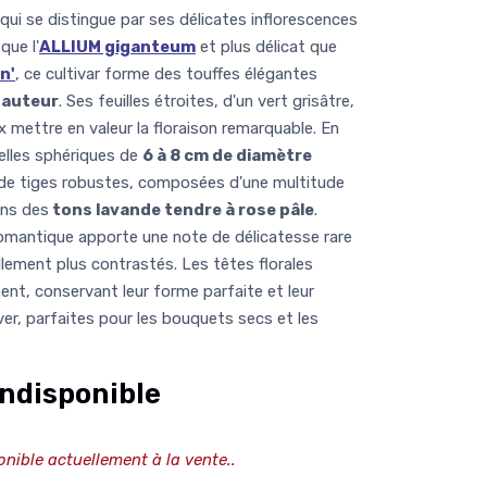
ui se distingue par ses délicates inflorescences
que l'
ALLIUM giganteum
et plus délicat que
n'
, ce cultivar forme des touffes élégantes
hauteur
. Ses feuilles étroites, d'un vert grisâtre,
 mettre en valeur la floraison remarquable. En
elles sphériques de
6 à 8 cm de diamètre
e tiges robustes, composées d'une multitude
ans des
tons lavande tendre à rose pâle
.
omantique apporte une note de délicatesse rare
ellement plus contrastés. Les têtes florales
nt, conservant leur forme parfaite et leur
iver, parfaites pour les bouquets secs et les
ndisponible
onible actuellement à la vente..