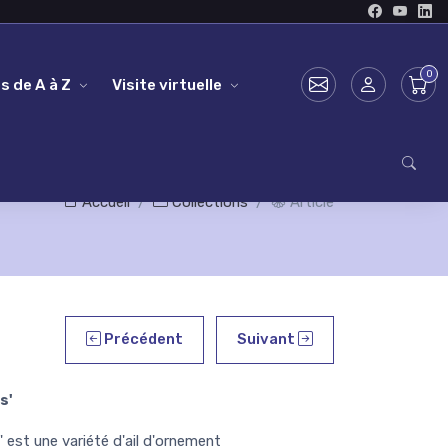
s de A à Z
Visite virtuelle
Accueil
Collections
Article
Précédent
Suivant
s'
 est une variété d'ail d'ornement