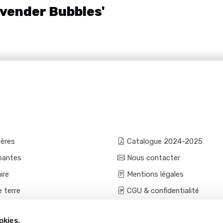
vender Bubbles'
fères
Catalogue 2024-2025
pantes
Nous contacter
ire
Mentions légales
e terre
CGU & confidentialité
mes et aromatiques
Conditions générales de ven
okies.