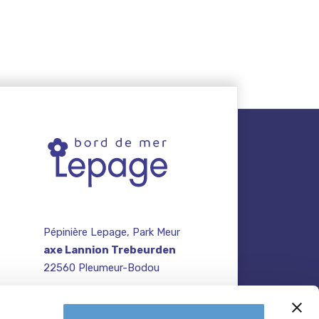
Pépinière Lepage, Park Meur
axe Lannion Trebeurden
22560 Pleumeur-Bodou
contact@pepiniere-
te
bretagne.fr