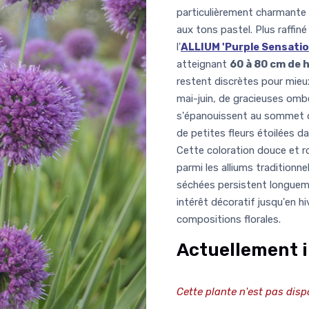
particulièrement charmante q
aux tons pastel. Plus raffiné 
l'
ALLIUM 'Purple Sensatio
atteignant
60 à 80 cm de 
restent discrètes pour mieux
mai-juin, de gracieuses omb
s'épanouissent au sommet d
de petites fleurs étoilées d
Cette coloration douce et r
parmi les alliums traditionn
séchées persistent longueme
intérêt décoratif jusqu'en h
compositions florales.
Actuellement i
Cette plante n'est pas disp