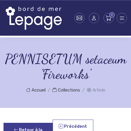
Skip to main content
PENNISETUM setaceum
'Fireworks'
Accueil
Collections
Article
Précédent
Retour à la