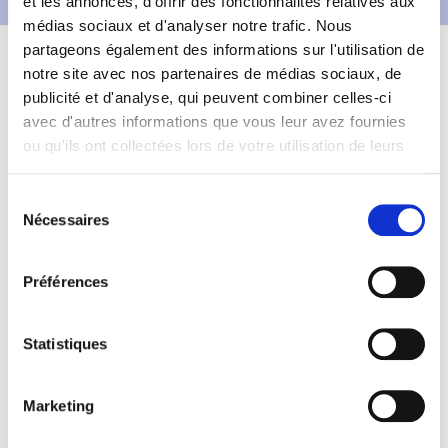
et les annonces, d'offrir des fonctionnalités relatives aux
médias sociaux et d'analyser notre trafic. Nous
Description
Fiche technique
partageons également des informations sur l'utilisation de
notre site avec nos partenaires de médias sociaux, de
Informations complémentaires
publicité et d'analyse, qui peuvent combiner celles-ci
avec d'autres informations que vous leur avez fournies
ou qu'ils ont collectées lors de votre utilisation de leurs
Type de sol de
PENNISETUM
services.
setaceum 'Fireworks'
Sélection
Nécessaires
du
tout type de sol.
consentement
Préférences
Statistiques
Marketing