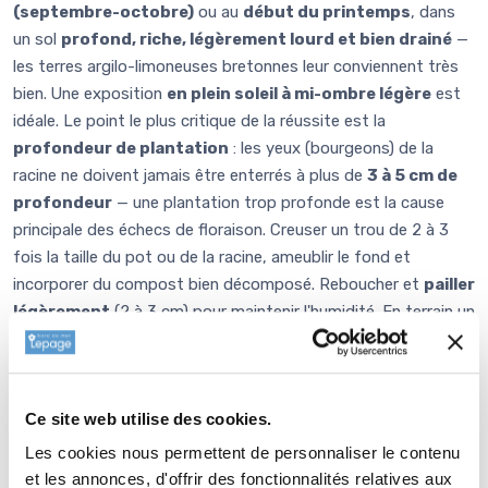
(septembre-octobre)
ou au
début du printemps
, dans
un sol
profond, riche, légèrement lourd et bien drainé
—
les terres argilo-limoneuses bretonnes leur conviennent très
bien. Une exposition
en plein soleil à mi-ombre légère
est
idéale. Le point le plus critique de la réussite est la
profondeur de plantation
: les yeux (bourgeons) de la
racine ne doivent jamais être enterrés à plus de
3 à 5 cm de
profondeur
— une plantation trop profonde est la cause
principale des échecs de floraison. Creuser un trou de 2 à 3
fois la taille du pot ou de la racine, ameublir le fond et
incorporer du compost bien décomposé. Reboucher et
pailler
légèrement
(2 à 3 cm) pour maintenir l'humidité. En terrain un
peu lourd, un apport de compost ou de VIVIMUS facilite
l'installation.
Tuteurer les tiges
dès qu'elles atteignent 30-
40 cm pour éviter que les lourdes fleurs ne se couchent sous
Ce site web utilise des cookies.
leur propre poids ou sous la pluie. Ne pas déplacer une pivoine
installée : elle met 2 à 3 ans à s'établir et à exprimer
Les cookies nous permettent de personnaliser le contenu
pleinement sa floraison.
et les annonces, d'offrir des fonctionnalités relatives aux