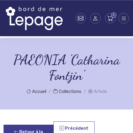
Skip to main content
PAEONIA 'Catharina
Fontjin'
Accueil
Collections
Article
Précédent
Retour à la