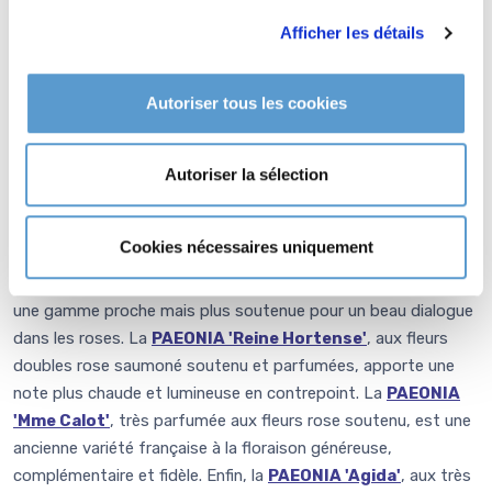
Afficher les détails
Autoriser tous les cookies
Associations
Dans un massif de pivoines herbacées parfumées, 'Catharina
Autoriser la sélection
Fontijn' et son rose nacré pâle s'associe harmonieusement
avec des cultivars aux tons complémentaires disponibles au
Cookies nécessaires uniquement
catalogue. La
PAEONIA 'Sarah Bernhardt'
, aux grandes
fleurs doubles rose frais brillant très parfumées, joue dans
une gamme proche mais plus soutenue pour un beau dialogue
dans les roses. La
PAEONIA 'Reine Hortense'
, aux fleurs
doubles rose saumoné soutenu et parfumées, apporte une
note plus chaude et lumineuse en contrepoint. La
PAEONIA
'Mme Calot'
, très parfumée aux fleurs rose soutenu, est une
ancienne variété française à la floraison généreuse,
complémentaire et fidèle. Enfin, la
PAEONIA 'Agida'
, aux très