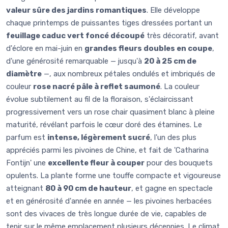
valeur sûre des jardins romantiques
. Elle développe
chaque printemps de puissantes tiges dressées portant un
feuillage caduc vert foncé découpé
très décoratif, avant
d'éclore en mai-juin en
grandes fleurs doubles en coupe
,
d'une générosité remarquable — jusqu'à
20 à 25 cm de
diamètre
—, aux nombreux pétales ondulés et imbriqués de
couleur
rose nacré pâle à reflet saumoné
. La couleur
évolue subtilement au fil de la floraison, s'éclaircissant
progressivement vers un rose chair quasiment blanc à pleine
maturité, révélant parfois le cœur doré des étamines. Le
parfum est
intense, légèrement sucré
, l'un des plus
appréciés parmi les pivoines de Chine, et fait de 'Catharina
Fontijn' une
excellente fleur à couper
pour des bouquets
opulents. La plante forme une touffe compacte et vigoureuse
atteignant
80 à 90 cm de hauteur
, et gagne en spectacle
et en générosité d'année en année — les pivoines herbacées
sont des vivaces de très longue durée de vie, capables de
tenir sur le même emplacement plusieurs décennies. Le climat