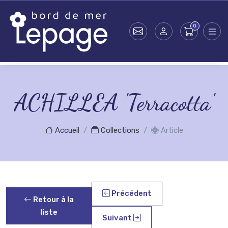
Skip to main content
ACHILLEA 'Terracotta'
Accueil
Collections
Article
Précédent
Retour à la
liste
Suivant