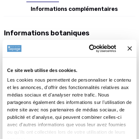
Informations complémentaires
Informations botaniques
Famille : Asteraceae
Genre : ACHILLEA
Nom vernaculaire : Achillée
Complément : 0
Ce site web utilise des cookies.
Plantation de
ACHILLEA 'Terracotta'
Les cookies nous permettent de personnaliser le contenu
et les annonces, d'offrir des fonctionnalités relatives aux
La plantation dune vivace est une opération très simple. Faire
médias sociaux et d'analyser notre trafic. Nous
un trou de 2 à 3 fois la taille du pot. Ameublir au fond du trou
partageons également des informations sur l'utilisation de
et venir écraser la terre meuble avec la motte de votre
notre site avec nos partenaires de médias sociaux, de
ACHILLEA 'Terracotta'. Reboucher avec la terre que vous avez
publicité et d'analyse, qui peuvent combiner celles-ci
sortie auparavant. Paillez avec 2 à 3 cm de copeau de bois ou
avec d'autres informations que vous leur avez fournies
de paille (lin ou chanvre) afin de garder l'humidité, enrichir et
ou qu'ils ont collectées lors de votre utilisation de leurs
équilibrer votre sol. Lélément le plus important est dadapter