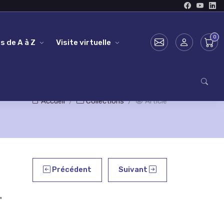
s de A à Z
Visite virtuelle
Accueil
Collections
Article
Précédent
Suivant
'