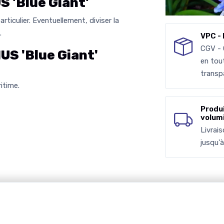
'Blue Giant'
ticulier. Eventuellement, diviser la
.
VPC - 
CGV -
S 'Blue Giant'
en tou
transp
itime.
Produ
volum
Livrai
jusqu'