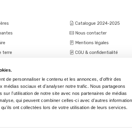
fères
Catalogue 2024-2025
pantes
Nous contacter
ire
Mentions légales
e terre
CGU & confidentialité
mes et aromatiques
Conditions générales de ven
okies.
ces
Conditions VPC - expéditio
t de personnaliser le contenu et les annonces, d'offrir des
s et accessoires
aux médias sociaux et d'analyser notre trafic. Nous partageons
 sur l'utilisation de notre site avec nos partenaires de médias
'analyse, qui peuvent combiner celles-ci avec d'autres informatio
qu'ils ont collectées lors de votre utilisation de leurs services.