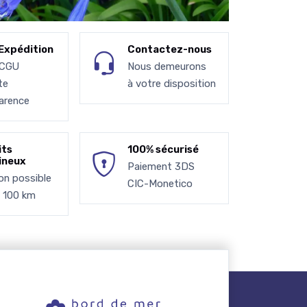
Expédition
Contactez-nous
 CGU
Nous demeurons
te
à votre disposition
arence
its
100% sécurisé
ineux
Paiement 3DS
son possible
CIC-Monetico
à 100 km