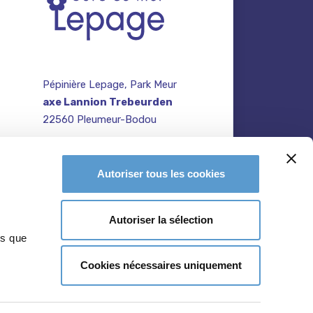
Pépinière Lepage, Park Meur
axe Lannion Trebeurden
22560 Pleumeur-Bodou
contact@pepiniere-
te
bretagne.fr
n
Autoriser tous les cookies
02 96 47 27 64
Autoriser la sélection
ns que
Cookies nécessaires uniquement