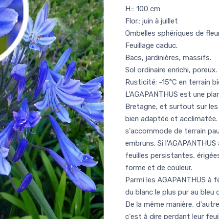
H= 100 cm
Flor.: juin à juillet
Ombelles sphériques de fleu
Feuillage caduc.
Bacs, jardinières, massifs.
Sol ordinaire enrichi, poreux.
Rusticité: -15°C en terrain bi
L'AGAPANTHUS est une plante
Bretagne, et surtout sur le
bien adaptée et acclimatée. 
s'accommode de terrain pauv
embruns. Si l'AGAPANTHUS afr
feuilles persistantes, érigée
forme et de couleur.
Parmi les AGAPANTHUS à feui
du blanc le plus pur au bleu 
De la même manière, d'autr
c'est à dire perdant leur feu