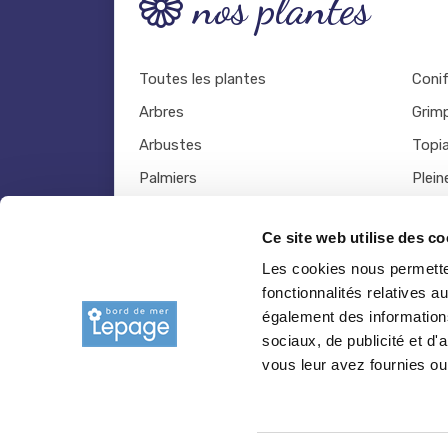
nos plantes
Toutes les plantes
Coni
Arbres
Grim
Arbustes
Topia
Palmiers
Plein
Bambous
Légu
Ce site web utilise des co
Fruitiers
Viva
Les cookies nous permetten
Hortensias
Outil
fonctionnalités relatives 
Rosiers
également des informations
sociaux, de publicité et d
vous leur avez fournies ou 
© 2026 copyright Pepiniere-bretagne.fr