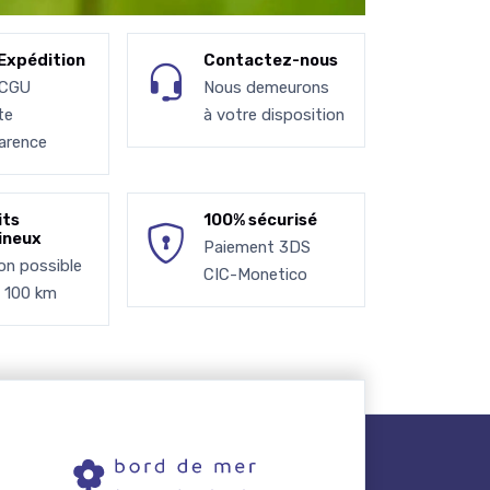
Expédition
Contactez-nous
 CGU
Nous demeurons
te
à votre disposition
arence
its
100% sécurisé
ineux
Paiement 3DS
son possible
CIC-Monetico
à 100 km