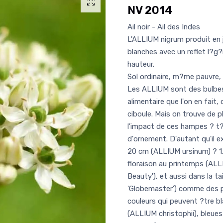
NV 2014
Ail noir - Ail des Indes
L'ALLIUM nigrum produit en j
blanches avec un reflet l?g
hauteur.
Sol ordinaire, m?me pauvre, 
Les ALLIUM sont des bulbe
alimentaire que l'on en fait, q
ciboule. Mais on trouve de p
l'impact de ces hampes ? t?
d'ornement. D'autant qu'il e
20 cm (ALLIUM ursinum) ? 1
floraison au printemps (ALL
Beauty'), et aussi dans la t
'Globemaster') comme des pe
couleurs qui peuvent ?tre b
(ALLIUM christophii), bleue