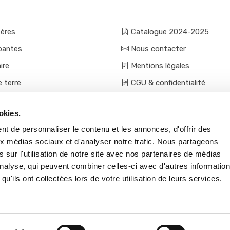
fères
Catalogue 2024-2025
pantes
Nous contacter
ire
Mentions légales
e terre
CGU & confidentialité
mes et aromatiques
Conditions générales de ven
okies.
ces
Conditions VPC - expéditio
t de personnaliser le contenu et les annonces, d'offrir des
s et accessoires
aux médias sociaux et d'analyser notre trafic. Nous partageons
 sur l'utilisation de notre site avec nos partenaires de médias
'analyse, qui peuvent combiner celles-ci avec d'autres informatio
qu'ils ont collectées lors de votre utilisation de leurs services.