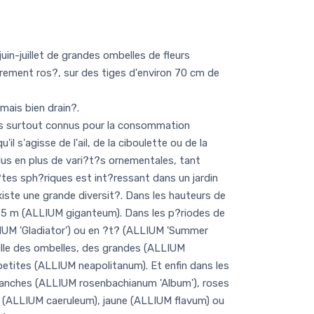
uin-juillet de grandes ombelles de fleurs
?rement ros?, sur des tiges d'environ 70 cm de
mais bien drain?.
s surtout connus pour la consommation
u'il s'agisse de l'ail, de la ciboulette ou de la
lus en plus de vari?t?s ornementales, tant
tes sph?riques est int?ressant dans un jardin
xiste une grande diversit?. Dans les hauteurs de
.5 m (ALLIUM giganteum). Dans les p?riodes de
IUM 'Gladiator') ou en ?t? (ALLIUM 'Summer
aille des ombelles, des grandes (ALLIUM
tites (ALLIUM neapolitanum). Et enfin dans les
lanches (ALLIUM rosenbachianum 'Album'), roses
s (ALLIUM caeruleum), jaune (ALLIUM flavum) ou