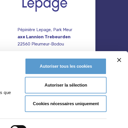
Pépinière Lepage, Park Meur
axe Lannion Trebeurden
22560 Pleumeur-Bodou
contact@pepiniere-
te
bretagne.fr
n
Autoriser tous les cookies
02 96 47 27 64
Autoriser la sélection
ns que
Cookies nécessaires uniquement