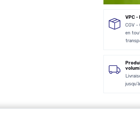
VPC - 
CGV -
en tou
transp
Produ
volum
Livrai
jusqu'