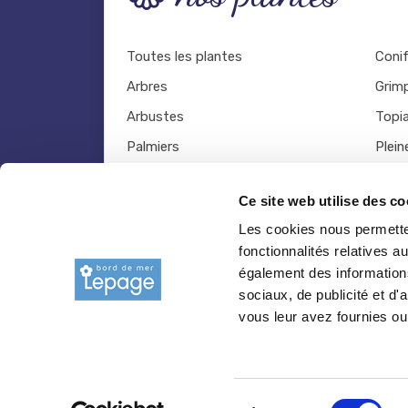
Toutes les plantes
Coni
Arbres
Grim
Arbustes
Topia
Palmiers
Plein
Bambous
Légu
Ce site web utilise des co
Fruitiers
Viva
Les cookies nous permetten
Hortensias
Outil
fonctionnalités relatives 
Rosiers
également des informations
sociaux, de publicité et d
vous leur avez fournies ou 
© 2026 copyright Pepiniere-bretagne.fr
Sélection