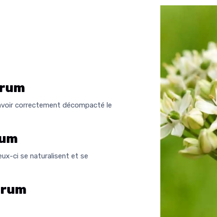
grum
 avoir correctement décompacté le
rum
eux-ci se naturalisent et se
grum