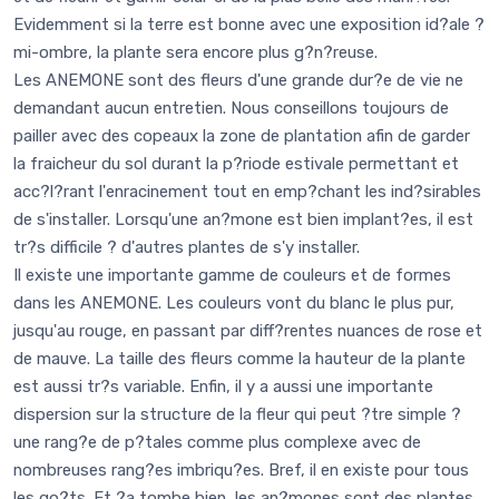
Evidemment si la terre est bonne avec une exposition id?ale ?
mi-ombre, la plante sera encore plus g?n?reuse.
Les ANEMONE sont des fleurs d'une grande dur?e de vie ne
demandant aucun entretien. Nous conseillons toujours de
pailler avec des copeaux la zone de plantation afin de garder
la fraicheur du sol durant la p?riode estivale permettant et
acc?l?rant l'enracinement tout en emp?chant les ind?sirables
de s'installer. Lorsqu'une an?mone est bien implant?es, il est
tr?s difficile ? d'autres plantes de s'y installer.
Il existe une importante gamme de couleurs et de formes
dans les ANEMONE. Les couleurs vont du blanc le plus pur,
jusqu'au rouge, en passant par diff?rentes nuances de rose et
de mauve. La taille des fleurs comme la hauteur de la plante
est aussi tr?s variable. Enfin, il y a aussi une importante
dispersion sur la structure de la fleur qui peut ?tre simple ?
une rang?e de p?tales comme plus complexe avec de
nombreuses rang?es imbriqu?es. Bref, il en existe pour tous
les go?ts. Et ?a tombe bien, les an?mones sont des plantes