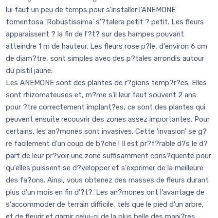
lui faut un peu de temps pour s'installer l'ANEMONE
tomentosa 'Robustissima' s'?talera petit ? petit. Les fleurs
apparaissent ? la fin de l'?t? sur des hampes pouvant
atteindre 1 m de hauteur. Les fleurs rose p?le, d'environ 6 cm
de diam?tre, sont simples avec des p?tales arrondis autour
du pistil jaune.
Les ANEMONE sont des plantes de r?gions temp?r?es. Elles
sont rhizomateuses et, m?me s'il leur faut souvent 2 ans
pour ?tre correctement implant?es, ce sont des plantes qui
peuvent ensuite recouvrir des zones assez importantes. Pour
certains, les an?mones sont invasives. Cette 'invasion' se g?
re facilement d'un coup de b?che ! Il est pr?f?rable d?s le d?
part de leur pr?voir une zone suffisamment cons?quente pour
qu'elles puissent se d?velopper et s'exprimer de la meilleure
des fa?ons. Ainsi, vous obtenez des masses de fleurs durant
plus d'un mois en fin d'?t?. Les an?mones ont l'avantage de
s'accommoder de terrain difficile, tels que le pied d'un arbre,
et de fleurir et garnir celui-ci de la plus belle des mani?res.