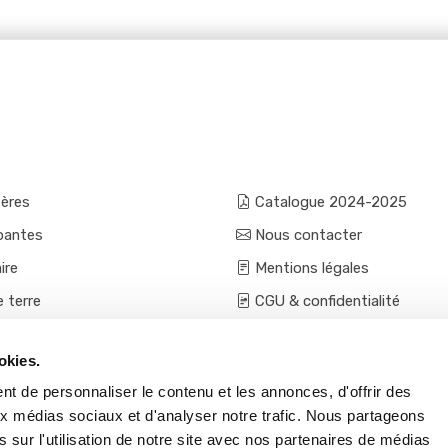
fères
Catalogue 2024-2025
pantes
Nous contacter
ire
Mentions légales
e terre
CGU & confidentialité
mes et aromatiques
Conditions générales de ven
okies.
ces
Conditions VPC - expéditio
t de personnaliser le contenu et les annonces, d'offrir des
s et accessoires
aux médias sociaux et d'analyser notre trafic. Nous partageons
 sur l'utilisation de notre site avec nos partenaires de médias