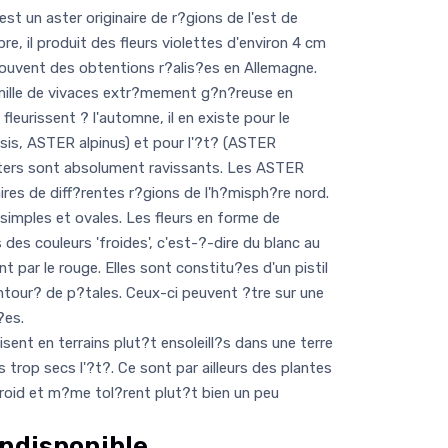
est un aster originaire de r?gions de l'est de
bre, il produit des fleurs violettes d'environ 4 cm
ouvent des obtentions r?alis?es en Allemagne.
ille de vivaces extr?mement g?n?reuse en
 fleurissent ? l'automne, il en existe pour le
is, ASTER alpinus) et pour l'?t? (ASTER
sters sont absolument ravissants. Les ASTER
ires de diff?rentes r?gions de l'h?misph?re nord.
 simples et ovales. Les fleurs en forme de
des couleurs 'froides', c'est-?-dire du blanc au
t par le rouge. Elles sont constitu?es d'un pistil
ntour? de p?tales. Ceux-ci peuvent ?tre sur une
?es.
isent en terrains plut?t ensoleill?s dans une terre
 trop secs l'?t?. Ce sont par ailleurs des plantes
oid et m?me tol?rent plut?t bien un peu
ndisponible