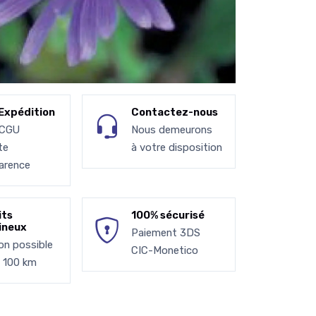
Expédition
Contactez-nous
 CGU
Nous demeurons
te
à votre disposition
arence
its
100% sécurisé
ineux
Paiement 3DS
son possible
CIC-Monetico
à 100 km