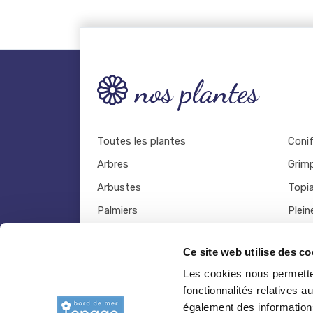
nos plantes
Toutes les plantes
Coni
Arbres
Grim
Arbustes
Topia
Palmiers
Plein
Bambous
Légu
Ce site web utilise des co
Fruitiers
Viva
Les cookies nous permetten
Hortensias
Outil
fonctionnalités relatives 
Rosiers
également des informations