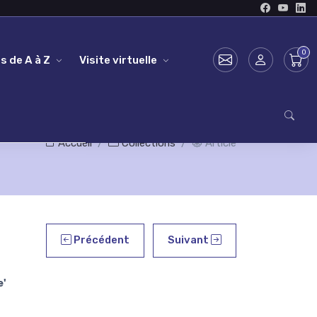
s de A à Z
Visite virtuelle
Accueil
Collections
Article
Précédent
Suivant
e'