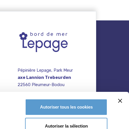
Pépinière Lepage, Park Meur
axe Lannion Trebeurden
22560 Pleumeur-Bodou
contact@pepiniere-
te
bretagne.fr
n
Autoriser tous les cookies
02 96 47 27 64
Autoriser la sélection