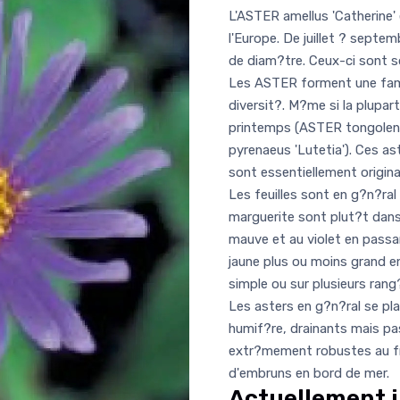
L'ASTER amellus 'Catherine' 
l'Europe. De juillet ? septem
de diam?tre. Ceux-ci sont s
Les ASTER forment une fam
diversit?. M?me si la plupart
printemps (ASTER tongolens
pyrenaeus 'Lutetia'). Ces a
sont essentiellement origina
Les feuilles sont en g?n?ral
marguerite sont plut?t dans 
mauve et au violet en passan
jaune plus ou moins grand e
simple ou sur plusieurs rang
Les asters en g?n?ral se pla
humif?re, drainants mais pas
extr?mement robustes au fr
d'embruns en bord de mer.
Actuellement i