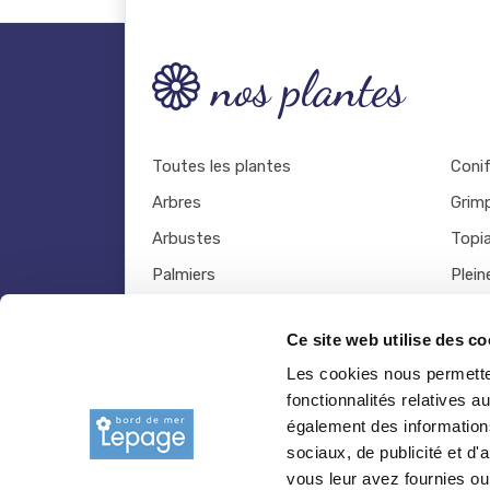
nos plantes
Toutes les plantes
Coni
Arbres
Grim
Arbustes
Topia
Palmiers
Plein
Bambous
Légu
Ce site web utilise des co
Fruitiers
Viva
Les cookies nous permetten
Hortensias
Outil
fonctionnalités relatives 
Rosiers
également des informations
sociaux, de publicité et d
vous leur avez fournies ou 