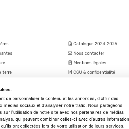
fères
Catalogue 2024-2025
pantes
Nous contacter
ire
Mentions légales
e terre
CGU & confidentialité
mes et aromatiques
Conditions générales de ven
okies.
ces
Conditions VPC - expéditio
t de personnaliser le contenu et les annonces, d'offrir des
s et accessoires
aux médias sociaux et d'analyser notre trafic. Nous partageons
 sur l'utilisation de notre site avec nos partenaires de médias
'analyse, qui peuvent combiner celles-ci avec d'autres informatio
qu'ils ont collectées lors de votre utilisation de leurs services.