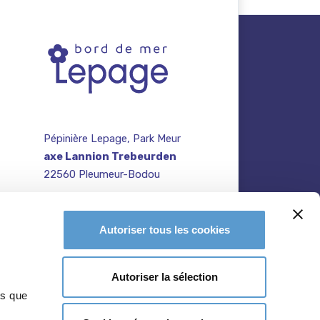
Pépinière Lepage, Park Meur
axe Lannion Trebeurden
22560 Pleumeur-Bodou
contact@pepiniere-
te
bretagne.fr
n
Autoriser tous les cookies
02 96 47 27 64
Autoriser la sélection
ns que