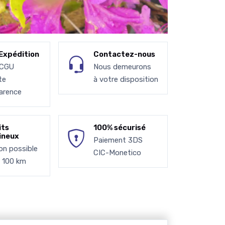
Expédition
Contactez-nous
 CGU
Nous demeurons
te
à votre disposition
arence
its
100% sécurisé
ineux
Paiement 3DS
son possible
CIC-Monetico
à 100 km