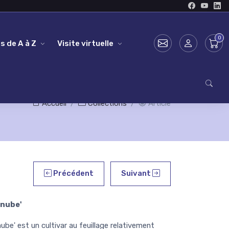
s de A à Z
Visite virtuelle
Accueil
Collections
Article
Précédent
Suivant
anube'
be' est un cultivar au feuillage relativement