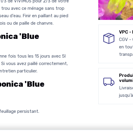
1/3 de VIVIMUS pour 2/3 de votre
le trou avec ce ménage sans trop
eau d'eau. Finir en paillant au pied
is ou de paille de chanvre.
VPC - 
nica 'Blue
CGV -
en tou
transp
ne fois tous les 15 jours avec 5l
. Si vous avez paillé correctement,
retien particulier.
Produ
volum
onica 'Blue
Livrai
jusqu'
euillage persistant.