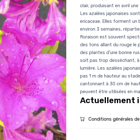
clair, produisant en avril un
Les azalées japonaises sont
ericaceae. Elles forment un 
environ 3 semaines, réparties 
floraison est souvent spectac
des tons allant du rouge le 
des plantes d'une bonne rusti
soit pas trop desséchant, à 
lumière. Les azalées japonai
pas 1 m de hauteur au stade 
cantonnant à 30 cm de haute
peuvent être utilisées en 
Actuellement i
Conditions générales de