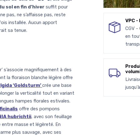
u sol en fin d’hiver
suffit pour
nne pas, ne s’affaisse pas, reste
VPC - 
ois installée. Aucun apport
CGV -
rait sa tenue.
en tou
transp
Produ
r’ s’associe magnifiquement à des
volum
ont la floraison blanche légère offre
Livrai
lgida ‘Goldsturm’
crée une base
jusqu'
longer la verticalité tout en variant
ngues hampes florales estivales.
cinalis
offre des pompons
A hubrichtii
, avec son feuillage
e entre masse et légèreté. En
arme plus sauvage, avec ses