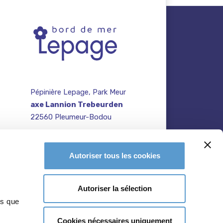
Pépinière Lepage, Park Meur
axe Lannion Trebeurden
22560 Pleumeur-Bodou
contact@pepiniere-
te
bretagne.fr
n
Autoriser tous les cookies
02 96 47 27 64
Autoriser la sélection
ns que
Cookies nécessaires uniquement