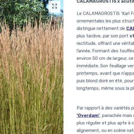
CALAMAGROSTIS x acutifl
Le CALAMAGROSTIS ‘Karl Foe
ornementales les plus struc
distingue nettement de
CA
plus tardive, par son port
s
rectitude, offrant une vérit
l’année. Formant des touffe
environ 50 cm de largeur, c
immédiate. Son feuillage vert
printemps, avant que n’appa
puis blond doré en été, pour 
longtemps, même sous la plu
Par rapport à des variété
‘Overdam’
, panachée mais m
plus régulier et plus apte à 
alignement, ou en scène natur