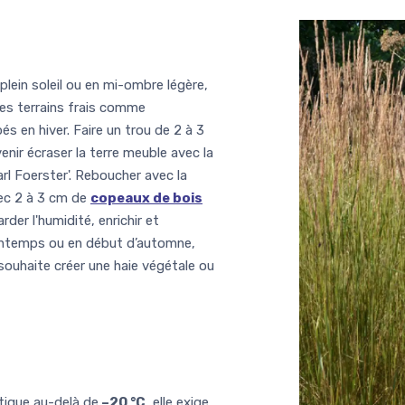
lein soleil ou en mi-ombre légère,
 les terrains frais comme
s en hiver. Faire un trou de 2 à 3
venir écraser la terre meuble avec la
l Foerster'. Reboucher avec la
vec 2 à 3 cm de
copeaux de bois
arder l'humidité, enrichir et
intemps ou en début d’automne,
souhaite créer une haie végétale ou
tique au-delà de
–20 °C
, elle exige