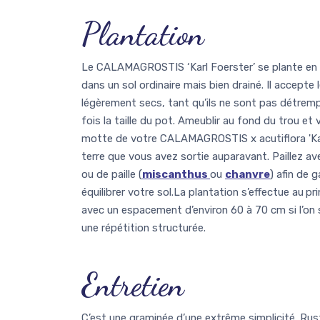
Plantation
Le CALAMAGROSTIS ‘Karl Foerster’ se plante en p
dans un sol ordinaire mais bien drainé. Il accepte
légèrement secs, tant qu’ils ne sont pas détrempé
fois la taille du pot. Ameublir au fond du trou et 
motte de votre CALAMAGROSTIS x acutiflora 'Kar
terre que vous avez sortie auparavant. Paillez a
ou de paille (
miscanthus
ou
chanvre
) afin de g
équilibrer votre sol.La plantation s’effectue au
pr
avec un espacement d’environ 60 à 70 cm si l’on 
une répétition structurée.
Entretien
C’est une graminée d’une extrême simplicité. Rus