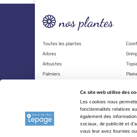
nos plantes
Toutes les plantes
Coni
Arbres
Grim
Arbustes
Topia
Palmiers
Plein
Bambous
Légu
Ce site web utilise des co
Fruitiers
Viva
Les cookies nous permetten
Hortensias
Outil
fonctionnalités relatives 
Rosiers
également des informations
sociaux, de publicité et d
vous leur avez fournies ou 