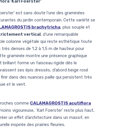
ora 'Karl Foerster'
rster’ est sans doute l’une des graminées
turantes du jardin contemporain. Cette variété se
LAMAGROSTIS brachytricha
, plus souple et
trictement vertical
, d’une remarquable
able colonne végétale qui reste esthétique toute
s très denses de 1,2 à 1,5 m de hauteur pour
ette graminée montre une présence graphique
 brillant forme un faisceau rigide dès le
raissent ses épis dressés, d’abord beige rosé
finir dans des nuances paille qui persistent très
ie et le vent.
s proches comme
CALAMAGROSTIS acutiflora
oins vigoureuse, ‘Karl Foerster’ reste plus haut,
créer un effet d’architecture dans un massif, en
elle inspirée des prairies fleuries.