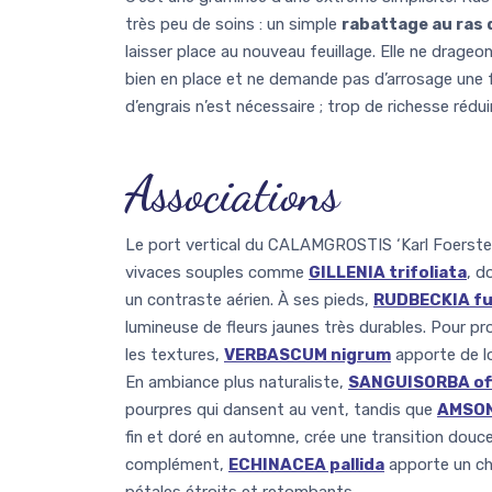
très peu de soins : un simple
rabattage au ras d
laisser place au nouveau feuillage. Elle ne drageo
bien en place et ne demande pas d’arrosage une f
d’engrais n’est nécessaire ; trop de richesse rédui
Associations
Le port vertical du CALAMGROSTIS ‘Karl Foerste
vivaces souples comme
GILLENIA trifoliata
, d
un contraste aérien. À ses pieds,
RUDBECKIA fu
lumineuse de fleurs jaunes très durables. Pour pro
les textures,
VERBASCUM nigrum
apporte de lo
En ambiance plus naturaliste,
SANGUISORBA offi
pourpres qui dansent au vent, tandis que
AMSONI
fin et doré en automne, crée une transition douc
complément,
ECHINACEA pallida
apporte un ch
pétales étroits et retombants.