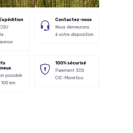
Expédition
Contactez-nous
 CGU
Nous demeurons
te
à votre disposition
arence
its
100% sécurisé
ineux
Paiement 3DS
son possible
CIC-Monetico
à 100 km