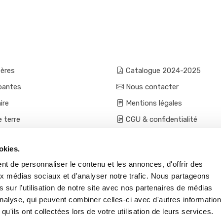
fères
Catalogue 2024-2025
pantes
Nous contacter
ire
Mentions légales
e terre
CGU & confidentialité
mes et aromatiques
Conditions générales de ven
okies.
ces
Conditions VPC - expéditio
t de personnaliser le contenu et les annonces, d'offrir des
s et accessoires
aux médias sociaux et d'analyser notre trafic. Nous partageons
 sur l'utilisation de notre site avec nos partenaires de médias
'analyse, qui peuvent combiner celles-ci avec d'autres informatio
qu'ils ont collectées lors de votre utilisation de leurs services.