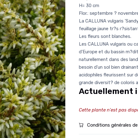
H= 30 cm
Flor.: septembre ? novembr
La CALLUNA vulgaris 'Sandy'
feuillage jaune tr?s r?sistan
Les fleurs sont blanches.
Les CALLUNA vulgaris ou cal
d'Europe et du bassin m?dit
naturellement dans des lande
besoin d'un sol bien drainan
acidophiles fleurissent sur 
grande diversit? de coloris a
Actuellement i
Cette plante n'est pas disp
Conditions générales de