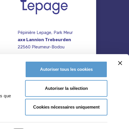
Pépinière Lepage, Park Meur
axe Lannion Trebeurden
22560 Pleumeur-Bodou
contact@pepiniere-
te
bretagne.fr
n
Autoriser tous les cookies
02 96 47 27 64
Autoriser la sélection
ns que
Cookies nécessaires uniquement