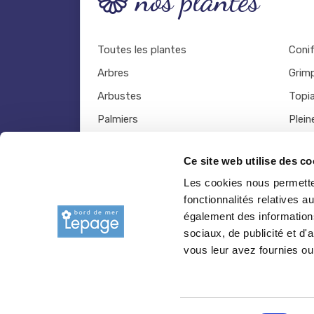
nos plantes
Toutes les plantes
Coni
Arbres
Grim
Arbustes
Topia
Palmiers
Plein
Bambous
Légu
Ce site web utilise des co
Fruitiers
Viva
Les cookies nous permetten
Hortensias
Outil
fonctionnalités relatives 
Rosiers
également des informations
sociaux, de publicité et d
vous leur avez fournies ou 
© 2026 copyright Pepiniere-bretagne.fr