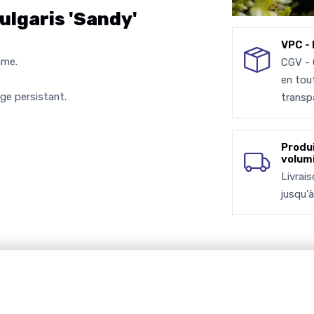
lgaris 'Sandy'
VPC - 
ime.
CGV -
en tou
ge persistant.
transp
Produ
volum
Livrai
jusqu'