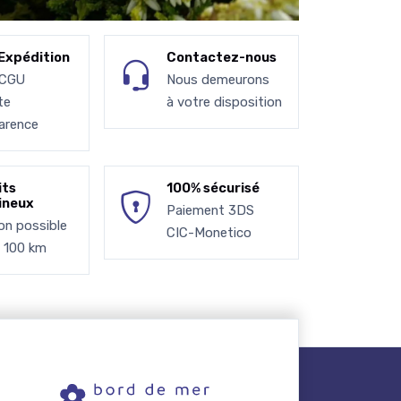
Expédition
Contactez-nous
 CGU
Nous demeurons
te
à votre disposition
arence
its
100% sécurisé
ineux
Paiement 3DS
son possible
CIC-Monetico
à 100 km