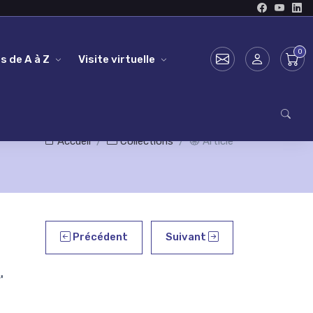
s de A à Z
Visite virtuelle
Accueil
Collections
Article
Précédent
Suivant
'