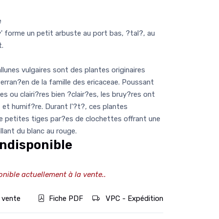
e
 forme un petit arbuste au port bas, ?tal?, au
t.
lunes vulgaires sont des plantes originaires
erran?en de la famille des ericaceae. Poussant
s ou clairi?res bien ?clair?es, les bruy?res ont
t et humif?re. Durant l'?t?, ces plantes
de petites tiges par?es de clochettes offrant une
llant du blanc au rouge.
ndisponible
onible actuellement à la vente..
 vente
Fiche PDF
VPC - Expédition