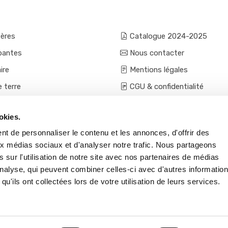
fères
Catalogue 2024-2025
pantes
Nous contacter
ire
Mentions légales
e terre
CGU & confidentialité
mes et aromatiques
Conditions générales de ven
okies.
ces
Conditions VPC - expéditio
t de personnaliser le contenu et les annonces, d'offrir des
s et accessoires
aux médias sociaux et d'analyser notre trafic. Nous partageons
 sur l'utilisation de notre site avec nos partenaires de médias
'analyse, qui peuvent combiner celles-ci avec d'autres informatio
qu'ils ont collectées lors de votre utilisation de leurs services.