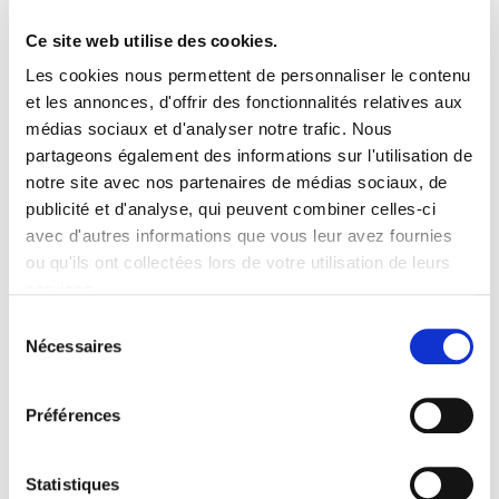
Ce site web utilise des cookies.
Entretien
Les cookies nous permettent de personnaliser le contenu
et les annonces, d'offrir des fonctionnalités relatives aux
L’entretien est relativement simple. Une taille légère après la
médias sociaux et d'analyser notre trafic. Nous
floraison permet de conserver un port harmonieux et de
partageons également des informations sur l'utilisation de
stimuler de nouvelles fleurs l’année suivante. Un apport annuel
notre site avec nos partenaires de médias sociaux, de
de compost ou de terreau pour plantes acidophiles favorise la
publicité et d'analyse, qui peuvent combiner celles-ci
croissance et la floraison. Le Camellia ‘Black Lace’ est
avec d'autres informations que vous leur avez fournies
rustique et supporte des températures hivernales modérées
ou qu'ils ont collectées lors de votre utilisation de leurs
typiques de la Bretagne, mais apprécie une protection contre
services.
les gelées tardives pour préserver les boutons floraux.
Sélection
Nécessaires
du
consentement
Associations
Préférences
Pour sublimer le rouge profond de ‘Black Lace’, il peut être
Statistiques
associé à des
HELLEBORUS orientalis
, dont les fleurs