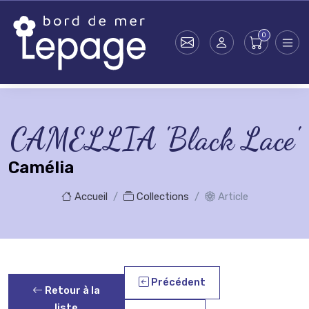
Skip to main content
CAMELLIA 'Black Lace'
Camélia
Accueil
Collections
Article
Précédent
Retour à la
liste