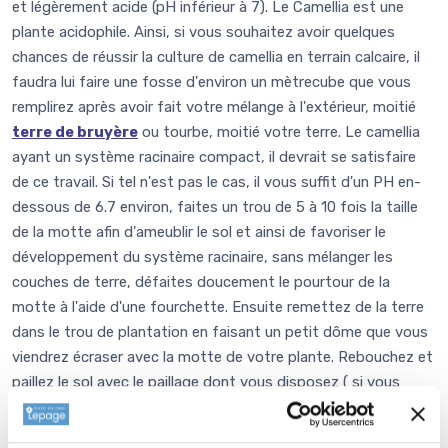
et légèrement acide (pH inférieur à 7). Le Camellia est une
plante acidophile. Ainsi, si vous souhaitez avoir quelques
chances de réussir la culture de camellia en terrain calcaire, il
faudra lui faire une fosse d'environ un mètrecube que vous
remplirez après avoir fait votre mélange à l'extérieur, moitié
terre de bruyère
ou tourbe, moitié votre terre. Le camellia
ayant un système racinaire compact, il devrait se satisfaire
de ce travail. Si tel n'est pas le cas, il vous suffit d'un PH en-
dessous de 6.7 environ, faites un trou de 5 à 10 fois la taille
de la motte afin d'ameublir le sol et ainsi de favoriser le
développement du système racinaire, sans mélanger les
couches de terre, défaites doucement le pourtour de la
motte à l'aide d'une fourchette. Ensuite remettez de la terre
dans le trou de plantation en faisant un petit dôme que vous
viendrez écraser avec la motte de votre plante. Rebouchez et
paillez le sol avec le paillage dont vous disposez ( si vous
n'aviez rien, mettez 10 cm de tonte de pelouse sans toucher
le collet de la plante). Arrosez si le temps en sec.