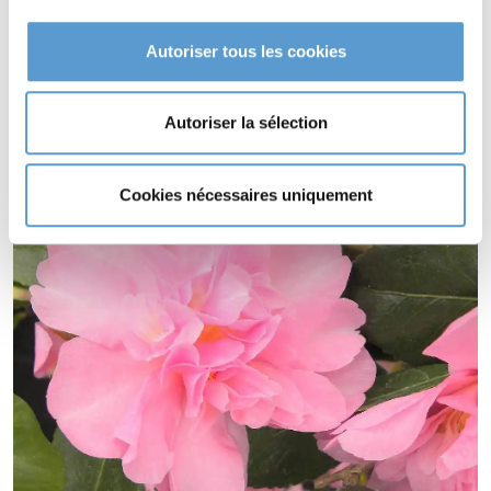
Type de sol de
CAMELLIA sasanqua
'Showa-no-sakae'
Autoriser tous les cookies
sol acide..
CAMELLIA sasanqua 'Showa-no-sakae' est une plante à
Autoriser la sélection
feuillage persistant.
CAMELLIA sasanqua 'Showa-no-sakae' est odorante (
).
Cookies nécessaires uniquement