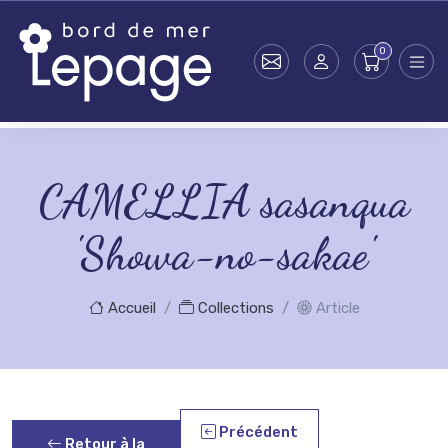
Skip to main content
CAMELLIA sasanqua
'Showa-no-sakae'
Accueil
Collections
Article
Précédent
Retour à la