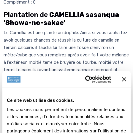
Complément : 0
Plantation de
CAMELLIA sasanqua
'Showa-no-sakae'
Le Camellia est une plante acidophile. Ainsi, si vous souhaitez
avoir quelques chances de réussir la culture de camelia en
terrain calcaire, il faudra lui faire une fosse d'environ un
mètre/cube que vous remplirez après avoir fait votre mélange
à l'extérieur, moitié terre de bruyère ou tourbe, moitié votre
terre. Le camellia ayant un système racinaire compact, il
devrait se satisfaire de ce travail. Si tel n'est pas le cas, il
vous suffit d'un PH en-dessous de 6.7 environ, faites un trou
de 5 à 10 fois la motte afin d'ameublir le sol et ainsi de
favoriser le développement du système racinaire, sans
Ce site web utilise des cookies.
mélanger les couches de terre, défaites doucement le
Les cookies nous permettent de personnaliser le contenu
pourtour de la motte à l'aide d'une fourchette. Ensuite
et les annonces, d'offrir des fonctionnalités relatives aux
remettez de la terre dans le trou de plantation en faisant un
médias sociaux et d'analyser notre trafic. Nous
petit dôme que vous viendrez écraser avec la motte de votre
partageons également des informations sur l'utilisation de