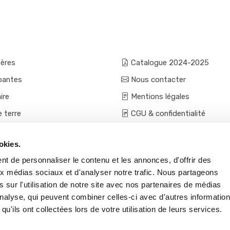
fères
Catalogue 2024-2025
pantes
Nous contacter
ire
Mentions légales
e terre
CGU & confidentialité
mes et aromatiques
Conditions générales de ven
okies.
ces
Conditions VPC - expéditio
t de personnaliser le contenu et les annonces, d'offrir des
s et accessoires
aux médias sociaux et d'analyser notre trafic. Nous partageons
 sur l'utilisation de notre site avec nos partenaires de médias
'analyse, qui peuvent combiner celles-ci avec d'autres informatio
qu'ils ont collectées lors de votre utilisation de leurs services.