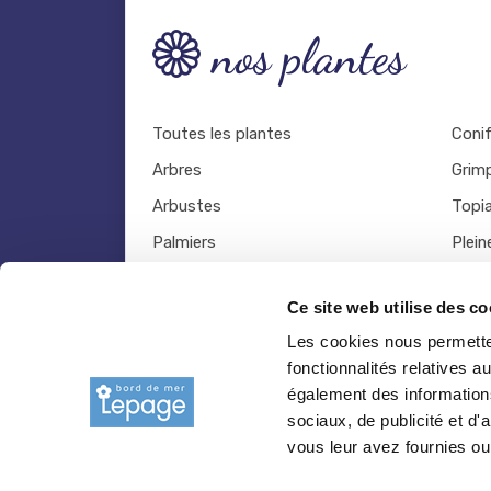
nos plantes
Toutes les plantes
Coni
Arbres
Grim
Arbustes
Topia
Palmiers
Plein
Bambous
Légu
Ce site web utilise des co
Fruitiers
Viva
Les cookies nous permetten
Hortensias
Outil
fonctionnalités relatives 
Rosiers
également des informations
sociaux, de publicité et d
vous leur avez fournies ou 