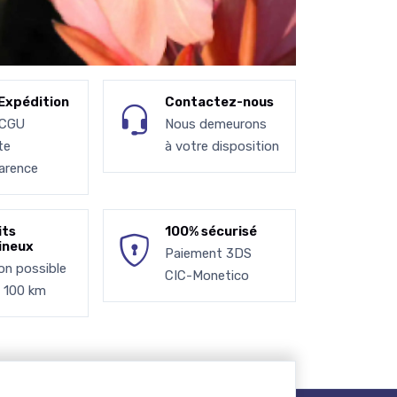
Expédition
Contactez-nous
 CGU
Nous demeurons
te
à votre disposition
arence
its
100% sécurisé
ineux
Paiement 3DS
son possible
CIC-Monetico
à 100 km