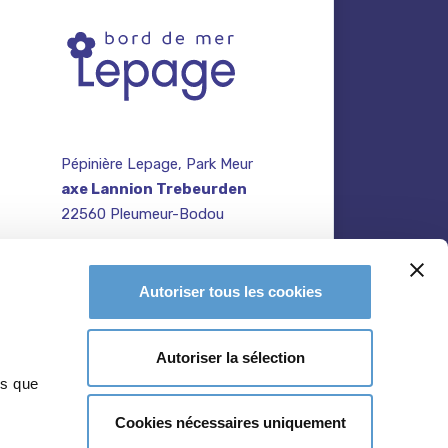
Pépinière Lepage, Park Meur
axe Lannion Trebeurden
22560 Pleumeur-Bodou
contact@pepiniere-
te
bretagne.fr
n
Autoriser tous les cookies
02 96 47 27 64
Autoriser la sélection
ns que
Cookies nécessaires uniquement