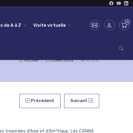
s de A à Z
Visite virtuelle
Accueil
Collections
Article
Précédent
Suivant
?es tropicales d'Asie et d'Am?rique, Les CANNA