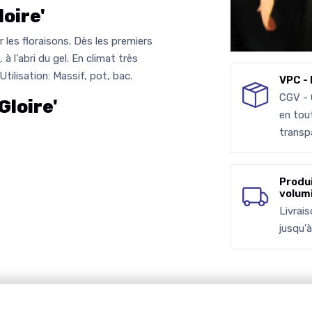
oire'
 les floraisons. Dès les premiers
 à l'abri du gel. En climat très
 Utilisation: Massif, pot, bac.
VPC - 
CGV -
Gloire'
en tou
transp
Produ
volum
Livrai
jusqu'