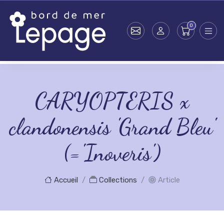
Skip to main content
CARYOPTERIS x
clandonensis 'Grand Bleu'
(='Inoveris')
Accueil
Collections
Article