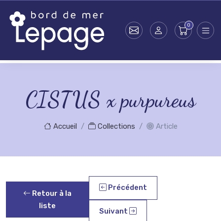
Skip to main content
CISTUS x purpureus
Accueil
Collections
Article
Précédent
Retour à la
liste
Suivant