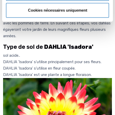
gelée. Nettoyez-les, laissez-les sécher pendant quelques
Cookies nécessaires uniquement
jours, puis entreposez-les dans un endroit frais et sombre
jusqu'au printemps suivant, comme le faisaient nos aïeux
avec les pommes de terre. En suivant ces étapes, vos dahlias
égayeront votre jardin de leurs magnifiques fleurs plusieurs
années.
Type de sol de
DAHLIA 'Isadora'
sol acide..
DAHLIA 'Isadora' s'utilise principalement pour ses fleurs.
DAHLIA 'Isadora' s'utilise en fleur coupée.
DAHLIA 'Isadora' est une plante a longue floraison.