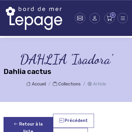
Skip to main content
DAHLIA 'Isadora'
Dahlia cactus
Accueil
Collections
Article
Précédent
Retour à la
liste