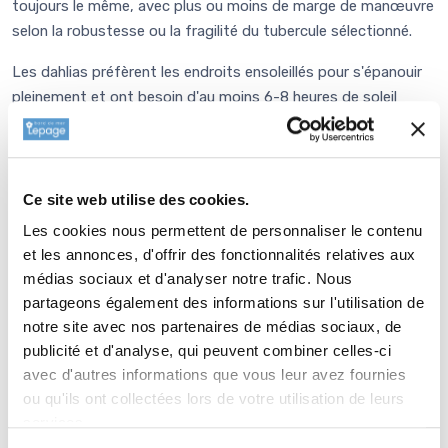
toujours le même, avec plus ou moins de marge de manœuvre
selon la robustesse ou la fragilité du tubercule sélectionné.
Les dahlias préfèrent les endroits ensoleillés pour s'épanouir
pleinement et ont besoin d'au moins 6-8 heures de soleil
direct par jour. Les dahlias apprécient un sol bien drainé, riche
en matière organique. Travaillez le sol à une profondeur
d'environ 30 cm et incorporez du compost ou du fumier bien
décomposé.
Ce site web utilise des cookies.
Les cookies nous permettent de personnaliser le contenu
Plantez les tubercules des dahlias au printemps une fois les
et les annonces, d'offrir des fonctionnalités relatives aux
risques de gelée passés. La partie pointue du tubercule doit
médias sociaux et d'analyser notre trafic. Nous
toujours être orientée vers le haut. Quelle que soit la taille de
partageons également des informations sur l'utilisation de
votre tubercule, le haut de ce dernier devra se trouver à 10 cm
notre site avec nos partenaires de médias sociaux, de
de profondeur et être recouvert de terre.
publicité et d'analyse, qui peuvent combiner celles-ci
avec d'autres informations que vous leur avez fournies
Espacez les tubercules de 40 à 100 cm, en fonction de la
ou qu'ils ont collectées lors de votre utilisation de leurs
largeur de la variété choisie. Arrosez régulièrement, surtout en
services.
périodes de sécheresse mais veillez toutefois à ne pas trop