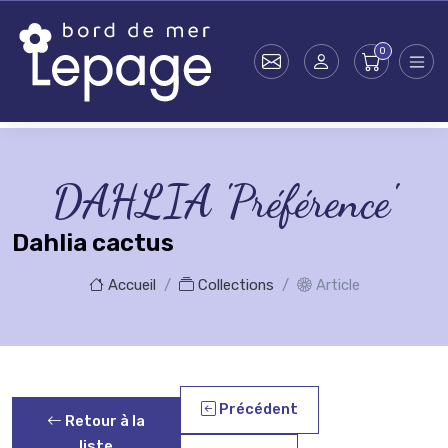
Skip to main content
DAHLIA 'Préférence'
Dahlia cactus
Accueil
Collections
Article
Précédent
Retour à la
liste