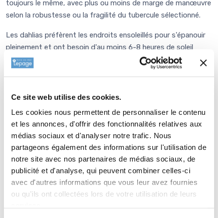
toujours le même, avec plus ou moins de marge de manœuvre
selon la robustesse ou la fragilité du tubercule sélectionné.
Les dahlias préfèrent les endroits ensoleillés pour s'épanouir
pleinement et ont besoin d'au moins 6-8 heures de soleil
direct par jour. Les dahlias apprécient un sol bien drainé, riche
en matière organique. Travaillez le sol à une profondeur
d'environ 30 cm et incorporez du compost ou du fumier bien
décomposé.
Ce site web utilise des cookies.
Les cookies nous permettent de personnaliser le contenu
Plantez les tubercules des dahlias au printemps une fois les
et les annonces, d'offrir des fonctionnalités relatives aux
risques de gelée passés. La partie pointue du tubercule doit
médias sociaux et d'analyser notre trafic. Nous
toujours être orientée vers le haut. Quelle que soit la taille de
partageons également des informations sur l'utilisation de
votre tubercule, le haut de ce dernier devra se trouver à 10 cm
notre site avec nos partenaires de médias sociaux, de
de profondeur et être recouvert de terre.
publicité et d'analyse, qui peuvent combiner celles-ci
avec d'autres informations que vous leur avez fournies
Espacez les tubercules de 40 à 100 cm, en fonction de la
ou qu'ils ont collectées lors de votre utilisation de leurs
largeur de la variété choisie. Arrosez régulièrement, surtout en
services.
périodes de sécheresse mais veillez toutefois à ne pas trop