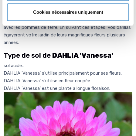
gelée. Nettoyez-les, laissez-les sécher pendant quelques
Cookies nécessaires uniquement
jours, puis entreposez-les dans un endroit frais et sombre
jusqu'au printemps suivant, comme le faisaient nos aïeux
avec les pommes de terre. En suivant ces étapes, vos dahlias
égayeront votre jardin de leurs magnifiques fleurs plusieurs
années.
Type de sol de
DAHLIA 'Vanessa'
sol acide..
DAHLIA 'Vanessa' s'utilise principalement pour ses fleurs.
DAHLIA 'Vanessa' s'utilise en fleur coupée.
DAHLIA 'Vanessa' est une plante a longue floraison.