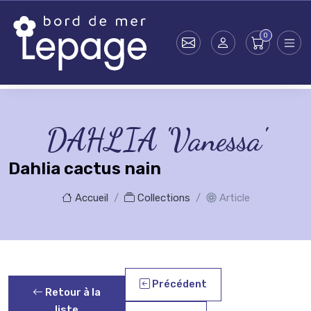
Skip to main content
DAHLIA 'Vanessa'
Dahlia cactus nain
Accueil
Collections
Article
Précédent
Retour à la
liste