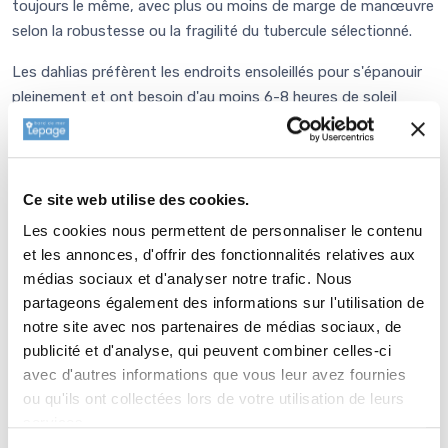
toujours le même, avec plus ou moins de marge de manœuvre
selon la robustesse ou la fragilité du tubercule sélectionné.
Les dahlias préfèrent les endroits ensoleillés pour s'épanouir
pleinement et ont besoin d'au moins 6-8 heures de soleil
direct par jour. Les dahlias apprécient un sol bien drainé, riche
en matière organique. Travaillez le sol à une profondeur
d'environ 30 cm et incorporez du compost ou du fumier bien
décomposé.
Ce site web utilise des cookies.
Les cookies nous permettent de personnaliser le contenu
Plantez les tubercules des dahlias au printemps une fois les
et les annonces, d'offrir des fonctionnalités relatives aux
risques de gelée passés. La partie pointue du tubercule doit
médias sociaux et d'analyser notre trafic. Nous
toujours être orientée vers le haut. Quelle que soit la taille de
partageons également des informations sur l'utilisation de
votre tubercule, le haut de ce dernier devra se trouver à 10 cm
notre site avec nos partenaires de médias sociaux, de
de profondeur et être recouvert de terre.
publicité et d'analyse, qui peuvent combiner celles-ci
avec d'autres informations que vous leur avez fournies
Espacez les tubercules de 40 à 100 cm, en fonction de la
ou qu'ils ont collectées lors de votre utilisation de leurs
largeur de la variété choisie. Arrosez régulièrement, surtout en
services.
périodes de sécheresse mais veillez toutefois à ne pas trop