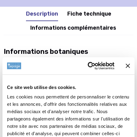
Description
Fiche technique
Informations complémentaires
Informations botaniques
Famille : Aizoaceae
Genre : DELOSPERMA
Nom vernaculaire : Pourpier vivace
Complément : 0
Ce site web utilise des cookies.
Plantation de
DELOSPERMA
Les cookies nous permettent de personnaliser le contenu
et les annonces, d'offrir des fonctionnalités relatives aux
nubigenum
médias sociaux et d'analyser notre trafic. Nous
La plantation d’une vivace est une opération très simple. Faire
partageons également des informations sur l'utilisation de
un trou de 2 à 3 fois la taille du pot. Ameublir au fond du trou
notre site avec nos partenaires de médias sociaux, de
et venir écraser la terre meuble avec la motte de votre
publicité et d'analyse, qui peuvent combiner celles-ci