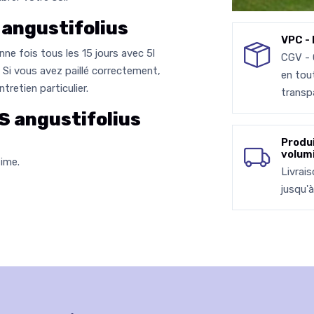
angustifolius
VPC - 
ne fois tous les 15 jours avec 5l
CGV -
. Si vous avez paillé correctement,
en tou
retien particulier.
transp
 angustifolius
Produ
volum
ime.
Livrai
jusqu'