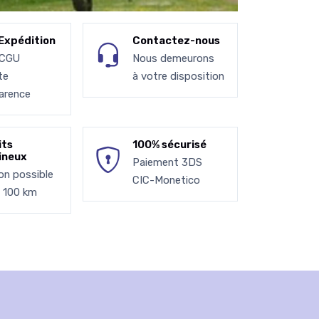
Expédition
Contactez-nous
 CGU
Nous demeurons
te
à votre disposition
arence
its
100% sécurisé
ineux
Paiement 3DS
son possible
CIC-Monetico
à 100 km