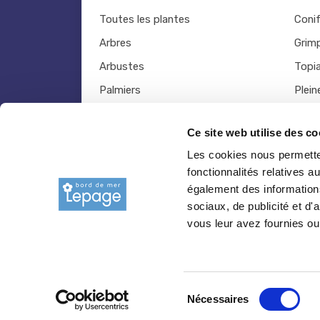
Toutes les plantes
Coni
Arbres
Grim
Arbustes
Topia
Palmiers
Plein
Bambous
Légu
Ce site web utilise des co
Fruitiers
Viva
Les cookies nous permetten
Hortensias
Outil
fonctionnalités relatives 
Rosiers
également des informations
sociaux, de publicité et d
vous leur avez fournies ou 
© 2026 copyright Pepiniere-bretagne.fr
Sélection
Nécessaires
du