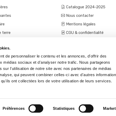
fères
Catalogue 2024-2025
pantes
Nous contacter
ire
Mentions légales
e terre
CGU & confidentialité
mes et aromatiques
Conditions générales de ven
okies.
ces
Conditions VPC - expéditio
t de personnaliser le contenu et les annonces, d'offrir des
s et accessoires
aux médias sociaux et d'analyser notre trafic. Nous partageons
 sur l'utilisation de notre site avec nos partenaires de médias
'analyse, qui peuvent combiner celles-ci avec d'autres informatio
qu'ils ont collectées lors de votre utilisation de leurs services.
Préférences
Statistiques
Market