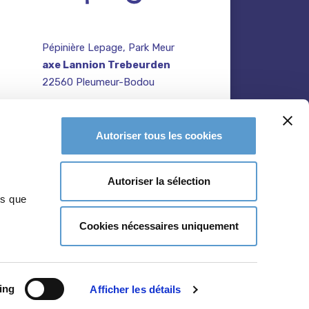
Pépinière Lepage, Park Meur
axe Lannion Trebeurden
22560 Pleumeur-Bodou
contact@pepiniere-
te
bretagne.fr
n
Autoriser tous les cookies
02 96 47 27 64
Autoriser la sélection
ns que
Cookies nécessaires uniquement
ing
Afficher les détails