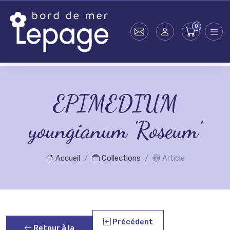
Skip to main content
EPIMEDIUM
youngianum 'Roseum'
Accueil
Collections
Article
Précédent
Retour à la