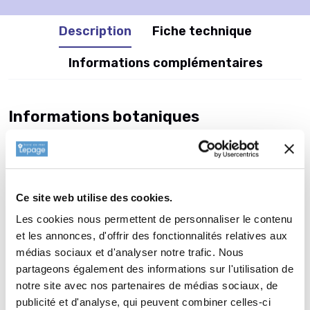
Description
Fiche technique
Informations complémentaires
Informations botaniques
Famille : Berberidaceae
Genre : EPIMEDIUM
Nom vernaculaire : Fleur des Elfes
Complément : 0
Ce site web utilise des cookies.
Plantation de
EPIMEDIUM
Les cookies nous permettent de personnaliser le contenu
et les annonces, d'offrir des fonctionnalités relatives aux
youngianum 'Roseum'
médias sociaux et d'analyser notre trafic. Nous
La plantation d’une vivace est une opération très simple. Faire
partageons également des informations sur l'utilisation de
un trou de 2 à 3 fois la taille du pot. Ameublir au fond du trou
notre site avec nos partenaires de médias sociaux, de
et venir écraser la terre meuble avec la motte de votre
publicité et d'analyse, qui peuvent combiner celles-ci