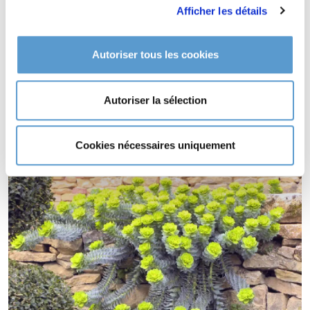
Afficher les détails
Type de sol de
EUPHORBIA
myrsinites
Autoriser tous les cookies
tout type de sol.
EUPHORBIA myrsinites supporte le climat maritime.
EUPHORBIA myrsinites supporte le vent.
Autoriser la sélection
EUPHORBIA myrsinites est une plante à feuillage persistant.
EUPHORBIA myrsinites s'utilise en couvre-sol.
Cookies nécessaires uniquement