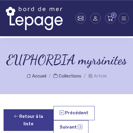
Skip to main content
EUPHORBIA myrsinites
Accueil
Collections
Article
Précédent
Retour à la
liste
Suivant