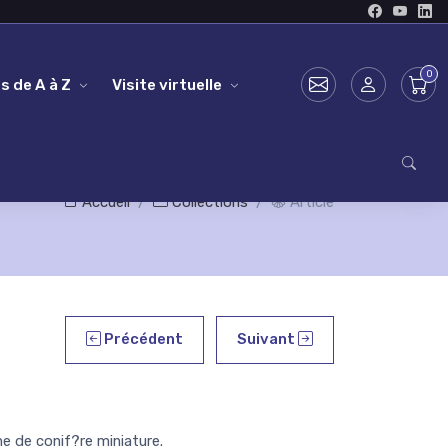
s de A à Z
Visite virtuelle
Accueil
Collections
Article
Précédent
Suivant
 de conif?re miniature.