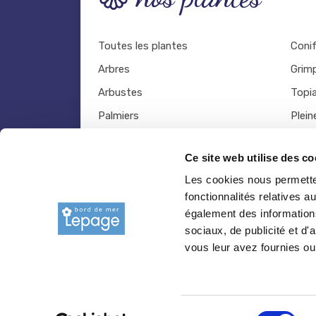
Toutes les plantes
Coni
Arbres
Grim
Arbustes
Topia
Palmiers
Plein
Bambous
Légu
Ce site web utilise des co
Fruitiers
Viva
Les cookies nous permetten
Hortensias
Outil
fonctionnalités relatives 
Rosiers
également des informations
sociaux, de publicité et d
vous leur avez fournies ou 
© 2026 copyright Pepiniere-bretagne.fr
Sélection