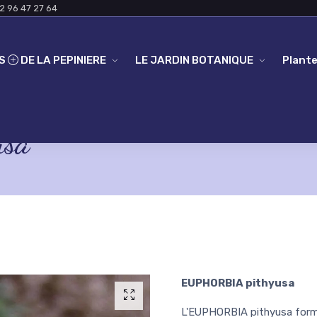
2 96 47 27 64
ES
DE LA PEPINIERE
LE JARDIN BOTANIQUE
Plante
usa
EUPHORBIA pithyusa
L'EUPHORBIA pithyusa forme