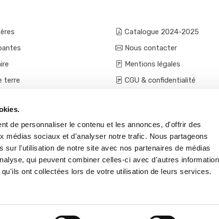
fères
Catalogue 2024-2025
pantes
Nous contacter
ire
Mentions légales
e terre
CGU & confidentialité
mes et aromatiques
Conditions générales de ven
okies.
ces
Conditions VPC - expéditio
t de personnaliser le contenu et les annonces, d'offrir des
s et accessoires
aux médias sociaux et d'analyser notre trafic. Nous partageons
 sur l'utilisation de notre site avec nos partenaires de médias
'analyse, qui peuvent combiner celles-ci avec d'autres informatio
qu'ils ont collectées lors de votre utilisation de leurs services.