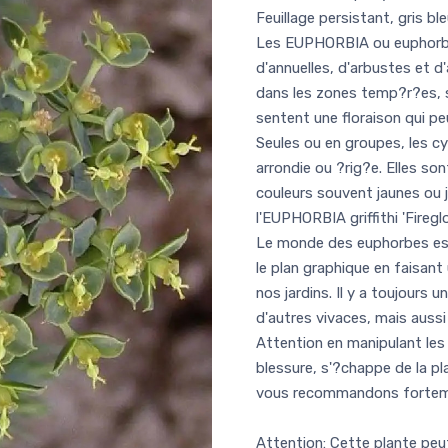
Feuillage persistant, gris bl
Les EUPHORBIA ou euphorbe
d'annuelles, d'arbustes et d
dans les zones temp?r?es, s
sentent une floraison qui p
Seules ou en groupes, les cy
arrondie ou ?rig?e. Elles so
couleurs souvent jaunes ou 
l'EUPHORBIA griffithi 'Firegl
Le monde des euphorbes es
le plan graphique en faisant 
nos jardins. Il y a toujours
d'autres vivaces, mais aussi
Attention en manipulant les
blessure, s'?chappe de la pl
vous recommandons fortemen
Attention: Cette plante pe