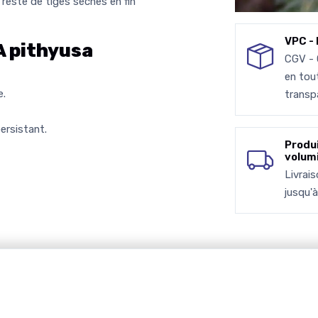
le reste de tiges sèches en fin
VPC - 
 pithyusa
CGV -
en tou
e.
transp
ersistant.
Produ
volum
Livrai
jusqu'