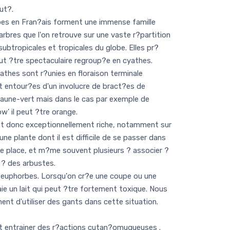
eut?.
s en Fran?ais forment une immense famille
'arbres que l'on retrouve sur une vaste r?partition
ubtropicales et tropicales du globe. Elles pr?
eut ?tre spectaculaire regroup?e en cyathes.
athes sont r?unies en floraison terminale
nt entour?es d'un involucre de bract?es de
jaune-vert mais dans le cas par exemple de
ow' il peut ?tre orange.
t donc exceptionnellement riche, notamment sur
une plante dont il est difficile de se passer dans
 une place, et m?me souvent plusieurs ? associer ?
 ? des arbustes.
 euphorbes. Lorsqu'on cr?e une coupe ou une
aie un lait qui peut ?tre fortement toxique. Nous
t d'utiliser des gants dans cette situation.
ut entrainer des r?actions cutan?omuqueuses .