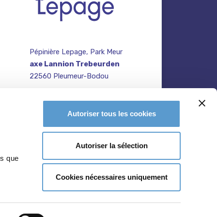
Pépinière Lepage, Park Meur
axe Lannion Trebeurden
22560 Pleumeur-Bodou
contact@pepiniere-
te
bretagne.fr
n
Autoriser tous les cookies
02 96 47 27 64
Autoriser la sélection
ns que
Cookies nécessaires uniquement