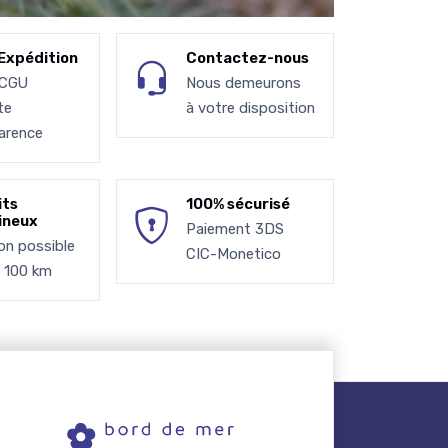
Expédition
Contactez-nous
 CGU
Nous demeurons
te
à votre disposition
arence
its
100% sécurisé
ineux
Paiement 3DS
son possible
CIC-Monetico
à 100 km