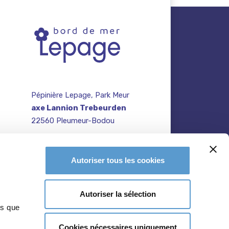
Pépinière Lepage, Park Meur
axe Lannion Trebeurden
22560 Pleumeur-Bodou
contact@pepiniere-
te
bretagne.fr
n
Autoriser tous les cookies
02 96 47 27 64
Autoriser la sélection
ns que
Cookies nécessaires uniquement