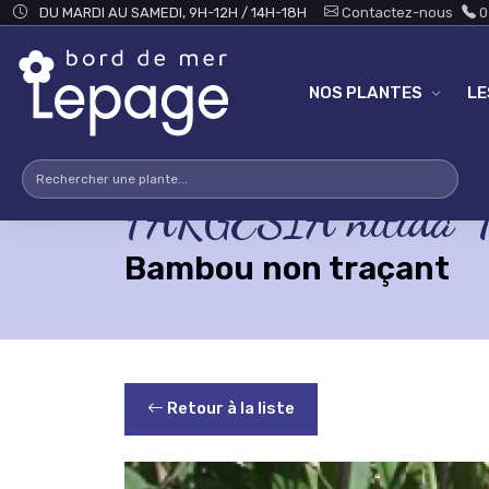
Skip to main content
DU MARDI AU SAMEDI, 9H-12H / 14H-18H
Contactez-nous
0
NOS PLANTES
L
FARGESIA nitida 'Tr
Bambou non traçant
Retour à la liste