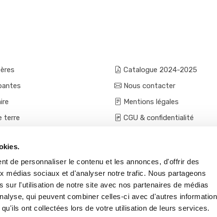
fères
Catalogue 2024-2025
pantes
Nous contacter
ire
Mentions légales
e terre
CGU & confidentialité
mes et aromatiques
Conditions générales de ven
okies.
ces
Conditions VPC - expéditio
t de personnaliser le contenu et les annonces, d'offrir des
s et accessoires
aux médias sociaux et d'analyser notre trafic. Nous partageons
 sur l'utilisation de notre site avec nos partenaires de médias
'analyse, qui peuvent combiner celles-ci avec d'autres informatio
qu'ils ont collectées lors de votre utilisation de leurs services.