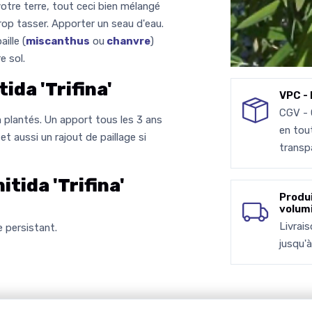
otre terre, tout ceci bien mélangé
rop tasser. Apporter un seau d'eau.
ille (
miscanthus
ou
chanvre
)
e sol.
ida 'Trifina'
VPC - 
CGV -
n plantés. Un apport tous les 3 ans
en tou
et aussi un rajout de paillage si
transp
tida 'Trifina'
Produ
volum
Livrai
e persistant.
jusqu'