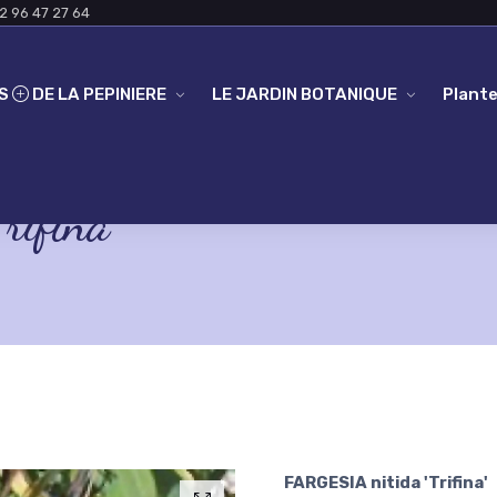
2 96 47 27 64
ES
DE LA PEPINIERE
LE JARDIN BOTANIQUE
Plante
ifina'
FARGESIA nitida 'Trifina'