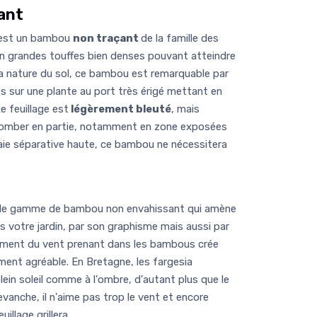
ant
' est un bambou
non traçant
de la famille des
en grandes touffes bien denses pouvant atteindre
la nature du sol, ce bambou est remarquable par
les sur une plante au port très érigé mettant en
Le feuillage est
légèrement bleuté
, mais
 tomber en partie, notamment en zone exposées
 haie séparative haute, ce bambou ne nécessitera
velle gamme de bambou non envahissant qui amène
s votre jardin, par son graphisme mais aussi par
issement du vent prenant dans les bambous crée
ent agréable. En Bretagne, les fargesia
lein soleil comme à l'ombre, d'autant plus que le
evanche, il n'aime pas trop le vent et encore
illage grillera. .