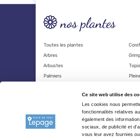
nos plantes
Toutes les plantes
Coni
Arbres
Grim
Arbustes
Topia
Palmiers
Plein
Bambous
Légu
Ce site web utilise des co
Fruitiers
Viva
Les cookies nous permetten
Hortensias
Outil
fonctionnalités relatives 
Rosiers
également des informations
sociaux, de publicité et d
vous leur avez fournies ou 