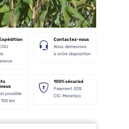
Expédition
Contactez-nous
 CGU
Nous demeurons
te
à votre disposition
arence
its
100% sécurisé
ineux
Paiement 3DS
son possible
CIC-Monetico
à 100 km