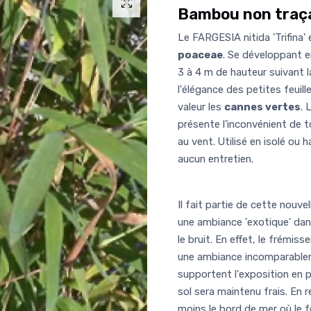
Bambou non traç
Le FARGESIA nitida 'Trifina
poaceae
. Se développant 
3 à 4 m de hauteur suivant 
l'élégance des petites feuil
valeur les
cannes vertes
. 
présente l'inconvénient de
au vent. Utilisé en isolé ou
aucun entretien.
Il fait partie de cette nou
une ambiance 'exotique' dan
le bruit. En effet, le frém
une ambiance incomparablem
supportent l'exposition en p
sol sera maintenu frais. En r
moins le bord de mer où le feu