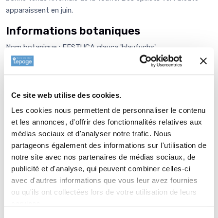
apparaissent en juin.
Informations botaniques
Nom botanique : FESTUCA glauca 'blaufuchs'
Famille : POACEAE
Genre : FESTUCA
Nom vernaculaire : Fétuque bleue
Ce site web utilise des cookies.
Plantation de
FESTUCA glauca
Les cookies nous permettent de personnaliser le contenu
'Blaufuchs'
et les annonces, d'offrir des fonctionnalités relatives aux
médias sociaux et d'analyser notre trafic. Nous
Genre extrêmement vaste de la famille des POACEAE. Les
partageons également des informations sur l'utilisation de
Fétuques sont souvent utilisées pour leur feuillage allant du
notre site avec nos partenaires de médias sociaux, de
bleu au vert et leur résistance particulière en sol sec, bien
publicité et d'analyse, qui peuvent combiner celles-ci
drainé et au soleil, pour la grande majorité.
avec d'autres informations que vous leur avez fournies
Entretien de
FESTUCA glauca
ou qu'ils ont collectées lors de votre utilisation de leurs
'Blaufuchs'
services.