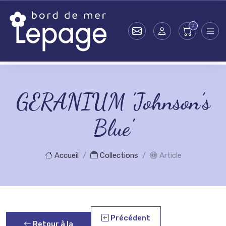
Skip to main content
GERANIUM 'Johnson's
Blue'
Accueil
Collections
Article
Précédent
Retour à la