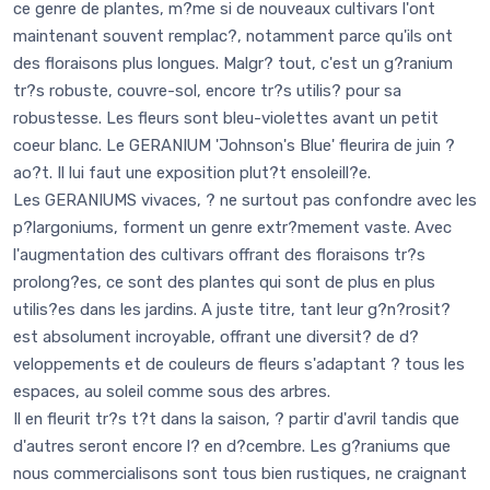
ce genre de plantes, m?me si de nouveaux cultivars l'ont
maintenant souvent remplac?, notamment parce qu'ils ont
des floraisons plus longues. Malgr? tout, c'est un g?ranium
tr?s robuste, couvre-sol, encore tr?s utilis? pour sa
robustesse. Les fleurs sont bleu-violettes avant un petit
coeur blanc. Le GERANIUM 'Johnson's Blue' fleurira de juin ?
ao?t. Il lui faut une exposition plut?t ensoleill?e.
Les GERANIUMS vivaces, ? ne surtout pas confondre avec les
p?largoniums, forment un genre extr?mement vaste. Avec
l'augmentation des cultivars offrant des floraisons tr?s
prolong?es, ce sont des plantes qui sont de plus en plus
utilis?es dans les jardins. A juste titre, tant leur g?n?rosit?
est absolument incroyable, offrant une diversit? de d?
veloppements et de couleurs de fleurs s'adaptant ? tous les
espaces, au soleil comme sous des arbres.
Il en fleurit tr?s t?t dans la saison, ? partir d'avril tandis que
d'autres seront encore l? en d?cembre. Les g?raniums que
nous commercialisons sont tous bien rustiques, ne craignant