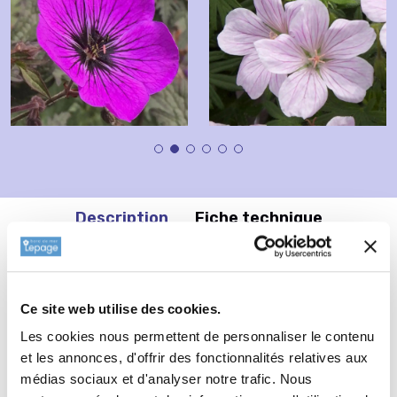
Description
Fiche technique
Informations complémentaires
Ce site web utilise des cookies.
Informations botaniques
Les cookies nous permettent de personnaliser le contenu
Famille : Geraniaceae
et les annonces, d'offrir des fonctionnalités relatives aux
médias sociaux et d'analyser notre trafic. Nous
Genre : GERANIUM