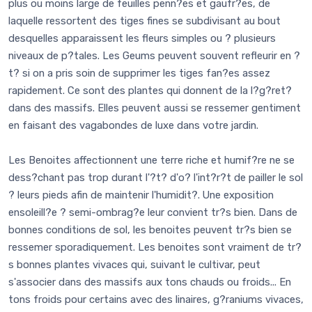
plus ou moins large de feuilles penn?es et gaufr?es, de
laquelle ressortent des tiges fines se subdivisant au bout
desquelles apparaissent les fleurs simples ou ? plusieurs
niveaux de p?tales. Les Geums peuvent souvent refleurir en ?
t? si on a pris soin de supprimer les tiges fan?es assez
rapidement. Ce sont des plantes qui donnent de la l?g?ret?
dans des massifs. Elles peuvent aussi se ressemer gentiment
en faisant des vagabondes de luxe dans votre jardin.
Les Benoites affectionnent une terre riche et humif?re ne se
dess?chant pas trop durant l'?t? d'o? l'int?r?t de pailler le sol
? leurs pieds afin de maintenir l'humidit?. Une exposition
ensoleill?e ? semi-ombrag?e leur convient tr?s bien. Dans de
bonnes conditions de sol, les benoites peuvent tr?s bien se
ressemer sporadiquement. Les benoites sont vraiment de tr?
s bonnes plantes vivaces qui, suivant le cultivar, peut
s'associer dans des massifs aux tons chauds ou froids... En
tons froids pour certains avec des linaires, g?raniums vivaces,