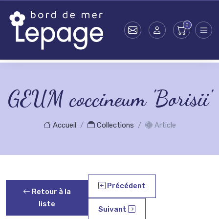
Skip to main content
GEUM coccineum 'Borisii'
Accueil
Collections
Article
Précédent
Retour à la
liste
Suivant