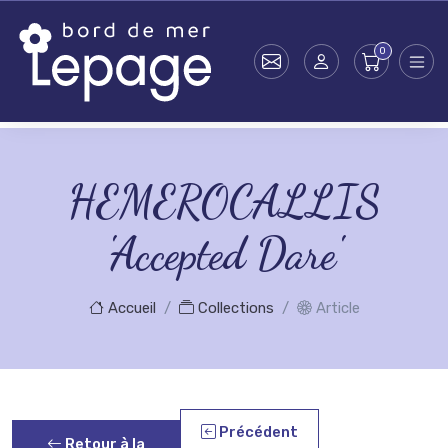
Skip to main content
HEMEROCALLIS
'Accepted Dare'
Accueil
Collections
Article
Précédent
Retour à la