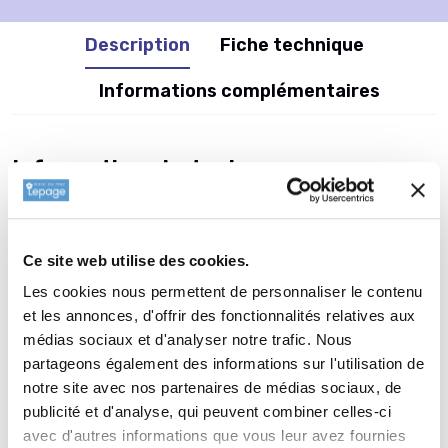
Description
Fiche technique
Informations complémentaires
Informations botaniques
Famille : Liliaceae
Genre : HEMEROCALLIS
Nom vernaculaire : Hémérocalle
Ce site web utilise des cookies.
Complément : 0
Les cookies nous permettent de personnaliser le contenu
Plantation de
HEMEROCALLIS
et les annonces, d'offrir des fonctionnalités relatives aux
médias sociaux et d'analyser notre trafic. Nous
'Accepted Dare'
partageons également des informations sur l'utilisation de
La plantation d’une vivace est une opération très simple. Faire
notre site avec nos partenaires de médias sociaux, de
un trou de 2 à 3 fois la taille du pot. Ameublir au fond du trou
publicité et d'analyse, qui peuvent combiner celles-ci
et venir écraser la terre meuble avec la motte de votre
avec d'autres informations que vous leur avez fournies