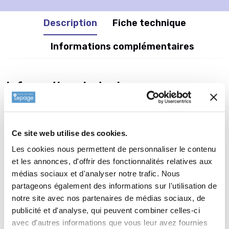
Description
Fiche technique
Informations complémentaires
Informations botaniques
Famille : Liliaceae
Genre : HEMEROCALLIS
Nom vernaculaire : Hémérocalle
Ce site web utilise des cookies.
Complément : 0
Les cookies nous permettent de personnaliser le contenu
Plantation de
HEMEROCALLIS
et les annonces, d'offrir des fonctionnalités relatives aux
médias sociaux et d'analyser notre trafic. Nous
'August Orange'
partageons également des informations sur l'utilisation de
La plantation d’une vivace est une opération très simple. Faire
notre site avec nos partenaires de médias sociaux, de
un trou de 2 à 3 fois la taille du pot. Ameublir au fond du trou
publicité et d'analyse, qui peuvent combiner celles-ci
et venir écraser la terre meuble avec la motte de votre
avec d'autres informations que vous leur avez fournies