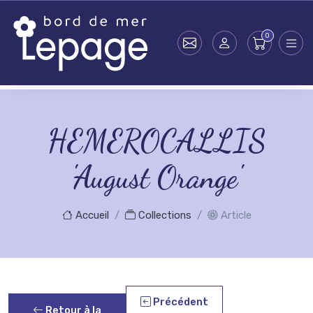
Skip to main content
HEMEROCALLIS
'August Orange'
Accueil
Collections
Article
Précédent
Retour à la