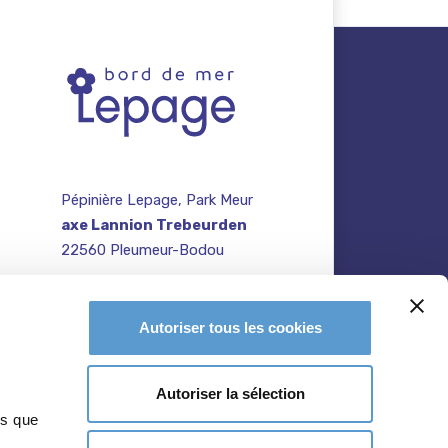
Pépinière Lepage, Park Meur
axe Lannion Trebeurden
22560 Pleumeur-Bodou
contact@pepiniere-
te
bretagne.fr
n
Autoriser tous les cookies
02 96 47 27 64
Autoriser la sélection
ns que