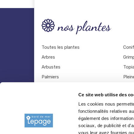
nos plantes
Toutes les plantes
Coni
Arbres
Grim
Arbustes
Topia
Palmiers
Plein
Bambous
Légu
Ce site web utilise des co
Fruitiers
Viva
Les cookies nous permetten
Hortensias
Outil
fonctionnalités relatives 
Rosiers
également des informations
sociaux, de publicité et d
vous leur avez fournies ou 