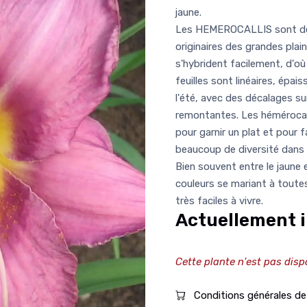
jaune.
Les HEMEROCALLIS sont des 
originaires des grandes plai
s'hybrident facilement, d'où
feuilles sont linéaires, épa
l'été, avec des décalages su
remontantes. Les hémérocall
pour garnir un plat et pour f
beaucoup de diversité dans l
Bien souvent entre le jaune e
couleurs se mariant à toutes
très faciles à vivre.
Actuellement i
Cette plante n'est pas disp
Conditions générales de