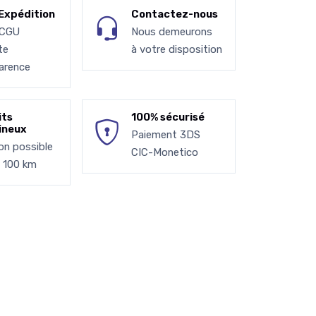
Expédition
Contactez-nous
 CGU
Nous demeurons
te
à votre disposition
arence
its
100% sécurisé
ineux
Paiement 3DS
son possible
CIC-Monetico
à 100 km