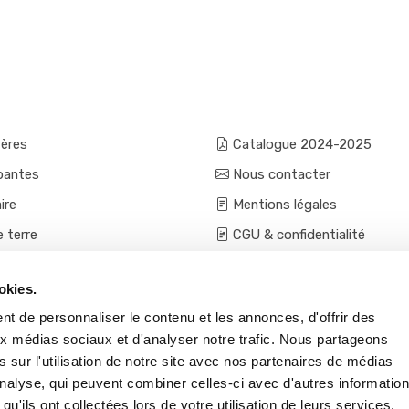
fères
Catalogue 2024-2025
pantes
Nous contacter
ire
Mentions légales
e terre
CGU & confidentialité
mes et aromatiques
Conditions générales de ven
okies.
ces
Conditions VPC - expéditio
t de personnaliser le contenu et les annonces, d'offrir des
s et accessoires
aux médias sociaux et d'analyser notre trafic. Nous partageons
 sur l'utilisation de notre site avec nos partenaires de médias
'analyse, qui peuvent combiner celles-ci avec d'autres informatio
qu'ils ont collectées lors de votre utilisation de leurs services.