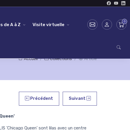
s de A à Z
Visite virtuelle
Accueil
Collections
Article
Précédent
Suivant
Queen'
S 'Chicago Queen' sont lilas avec un centre