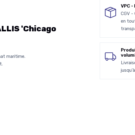
VPC - 
CGV -
en tou
LIS 'Chicago
transp
Produ
volum
at maritime.
Livrai
t.
jusqu'