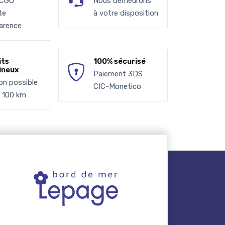
 CGU
Nous demeurons
te
à votre disposition
arence
its
100% sécurisé
ineux
Paiement 3DS
son possible
CIC-Monetico
à 100 km