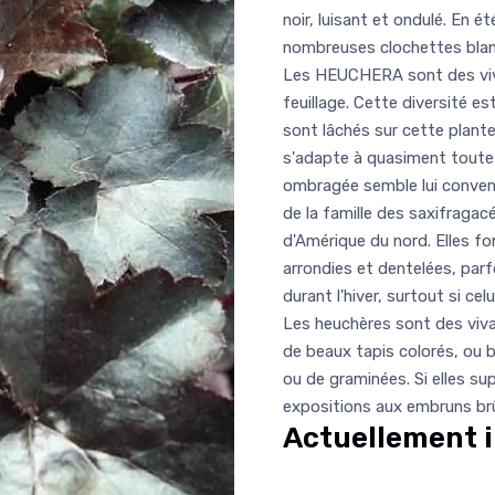
noir, luisant et ondulé. En 
nombreuses clochettes blan
Les HEUCHERA sont des viva
feuillage. Cette diversité e
sont lâchés sur cette plante
s'adapte à quasiment toutes
ombragée semble lui conveni
de la famille des saxifraga
d'Amérique du nord. Elles fo
arrondies et dentelées, parf
durant l'hiver, surtout si cel
Les heuchères sont des viva
de beaux tapis colorés, ou 
ou de graminées. Si elles sup
expositions aux embruns brûl
Actuellement i