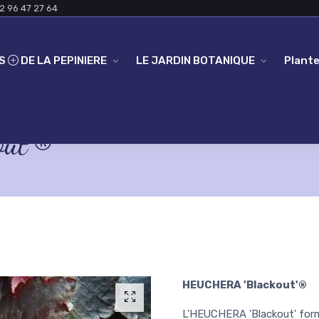
2 96 47 27 64
ES
DE LA PEPINIERE
LE JARDIN BOTANIQUE
Plante
ut'®
HEUCHERA 'Blackout'®
L'HEUCHERA 'Blackout' form