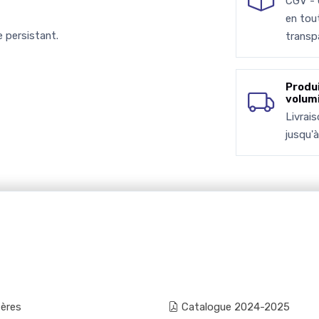
CGV -
en tou
 persistant.
transp
Produ
volum
Livrai
jusqu'
fères
Catalogue 2024-2025