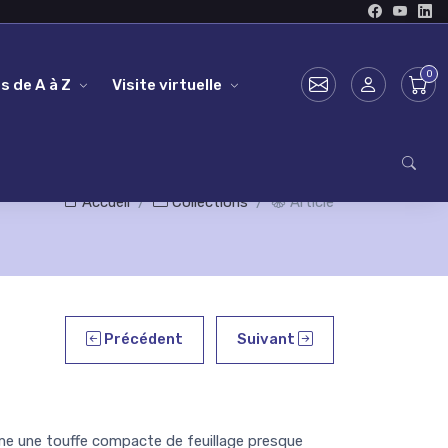
s de A à Z
Visite virtuelle
Accueil
Collections
Article
Précédent
Suivant
e une touffe compacte de feuillage presque