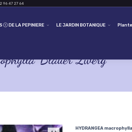
2 96 47 27 64
ES
DE LA PEPINIERE
LE JARDIN BOTANIQUE
Plante
ylla 'Blauer Zwerg'
HYDRANGEA macrophylla 