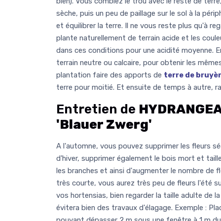
bien). Vous comblez le trou avec le reste de terre
sèche, puis un peu de paillage sur le sol à la périp
et équilibrer la terre. Il ne vous reste plus qu'à r
plante naturellement de terrain acide et les coul
dans ces conditions pour une acidité moyenne. E
terrain neutre ou calcaire, pour obtenir les mêmes
plantation faire des apports de
terre de bruyè
terre pour moitié. Et ensuite de temps à autre, ra
Entretien de
HYDRANGEA 
'Blauer Zwerg'
A l'automne, vous pouvez supprimer les fleurs séc
d'hiver, supprimer également le bois mort et taille
les branches et ainsi d'augmenter le nombre de fl
très courte, vous aurez très peu de fleurs l'été su
vos hortensias, bien regarder la taille adulte de 
évitera bien des travaux d'élagage. Exemple : Pl
pouvant dépasser 2 m sous une fenêtre à 1 m du 