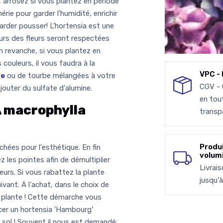
, arrosez si vous plantez en période
hérie pour garder l'humidité, enrichir
egarder pousser! L'hortensia est une
eurs des fleurs seront respectées
n revanche, si vous plantez en
 couleurs, il vous faudra à la
VPC - 
re
ou de tourbe mélangées à votre
CGV -
jouter du sulfate d'alumine.
en tou
macrophylla
transp
Produ
hées pour l'esthétique. En fin
volum
z les pointes afin de démultiplier
Livrai
eurs. Si vous rabattez la plante
jusqu'
ivant. A l'achat, dans le choix de
la plante ! Cette démarche vous
acer un hortensia 'Hambourg'
sol ! Souvent il nous est demandé: