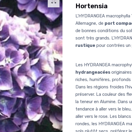
Hortensia
L'HYDRANGEA macrophylla 'Bl
Allemagne, de
port compa
de bonnes conditions du sol.
sont très grands. L'HYDRAN
rustique
pour contrées un 
Les HYDRANGEA macrophyll
hydrangeacées
originaire
riches, humifères, profonds 
Dans les régions froides l'hiv
préserver. La couleur des fl
la teneur en Alumine. Dans un
tendance à aller vers le ble
aller vers le rose. Les blanc
rondes, les HYDRANGEA ma
sols plutôt secs, préférez 