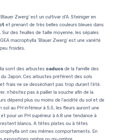
auer Zwerg' est un cultivar d'A. Steiniger en
ct
et prenant de très belles couleurs bleues dans
 Sur des feuilles de taille moyenne, les sépales
GEA macrophylla 'Blauer Zwerg' est une variété
peu froides.
a sont des arbustes
caducs
de la famille des
s du Japon. Ces arbustes préfèrent des sols
et frais ne se desséchant pas trop durant l'été.
er, n'hésitez pas à pailler la souche afin de la
eurs dépend plus ou moins de l'acidité du sol et de
 sol au PH inférieur à 5.5, les fleurs auront une
u, et pour un PH supérieur à 6.8 une tendance à
s restent blancs. A têtes plates ou à têtes
crophylla ont ces mêmes comportements. En
les expositions ombre ou mi-ombre.