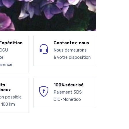
Expédition
Contactez-nous
 CGU
Nous demeurons
te
à votre disposition
arence
its
100% sécurisé
ineux
Paiement 3DS
son possible
CIC-Monetico
à 100 km