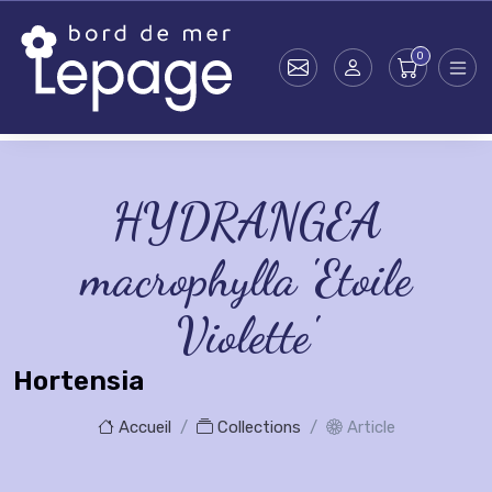
Skip to main content
HYDRANGEA
macrophylla 'Etoile
Violette'
Hortensia
Accueil
Collections
Article