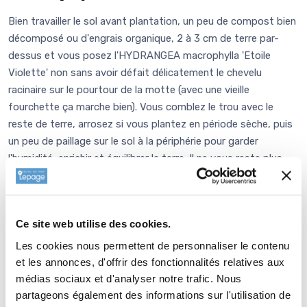
Bien travailler le sol avant plantation, un peu de compost bien
décomposé ou d'engrais organique, 2 à 3 cm de terre par-
dessus et vous posez l'HYDRANGEA macrophylla 'Etoile
Violette' non sans avoir défait délicatement le chevelu
racinaire sur le pourtour de la motte (avec une vieille
fourchette ça marche bien). Vous comblez le trou avec le
reste de terre, arrosez si vous plantez en période sèche, puis
un peu de paillage sur le sol à la périphérie pour garder
l'humidité, enrichir et équilibrer la terre. Il ne vous reste plus
qu'à regarder pousser! L'hortensia est une plante
naturellement de terrain acide et les couleurs des fleurs
seront respectées dans ces conditions pour une acidité
Ce site web utilise des cookies.
moyenne. En revanche, si vous plantez en terrain neutre ou
calcaire, pour obtenir les mêmes couleurs, il vous faudra à la
Les cookies nous permettent de personnaliser le contenu
plantation faire des apports de
terre de bruyère
ou de
et les annonces, d'offrir des fonctionnalités relatives aux
tourbe mélangées à votre terre pour moitié. Et ensuite de
médias sociaux et d'analyser notre trafic. Nous
temps à autre, rajouter du sulfate d'alumine.
partageons également des informations sur l'utilisation de