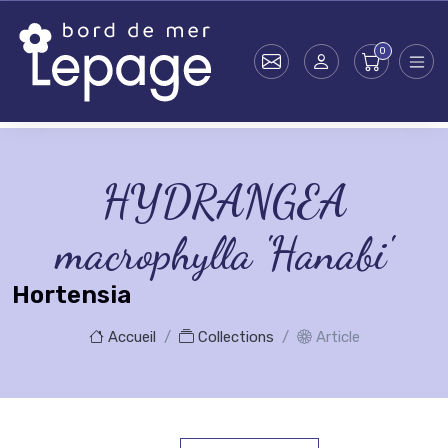
Skip to main content
HYDRANGEA
macrophylla 'Hanabi'
Hortensia
Accueil
Collections
Article