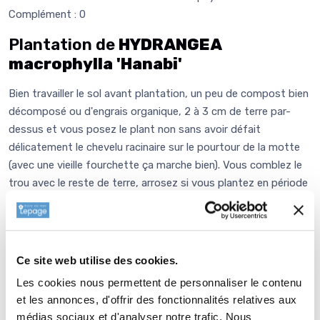
Complément : 0
Plantation de
HYDRANGEA
macrophylla 'Hanabi'
Bien travailler le sol avant plantation, un peu de compost bien
décomposé ou d'engrais organique, 2 à 3 cm de terre par-
dessus et vous posez le plant non sans avoir défait
délicatement le chevelu racinaire sur le pourtour de la motte
(avec une vieille fourchette ça marche bien). Vous comblez le
trou avec le reste de terre, arrosez si vous plantez en période
sèche, puis un peu de paillage sur le sol à la périphérie pour
garder l'humidité, enrichir et équilibrer la terre. Il ne vous reste
plus qu'à regarder pousser! L'hortensia est une plante
naturellement de terrain acide et les couleurs des fleurs
Ce site web utilise des cookies.
seront respectées dans ces conditions pour une acidité
Les cookies nous permettent de personnaliser le contenu
moyenne. En revanche, si vous plantez en terrain neutre ou
et les annonces, d'offrir des fonctionnalités relatives aux
calcaire, pour obtenir les mêmes couleurs, il vous faudra à la
médias sociaux et d'analyser notre trafic. Nous