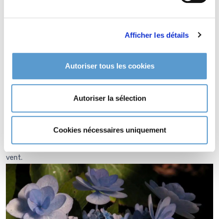
pouvant dépasser 2 m sous une fenêtre à 1 m du sol !
Souvent il nous est demandé: Faut-il tailler les hortensias?
Invariablement nous répondons: La nature a vécu sans
Afficher les détails
l'homme et son sécateur durant des millénaires... et elle ne
s'en portait pas plus mal. Il faut, non! Vous pouvez...
Autoriser tous les cookies
Type de sol de
HYDRANGEA
macrophylla PASSION (Youmefour)
Autoriser la sélection
sol acide et drainé..
HYDRANGEA macrophylla PASSION (Youmefour) supporte le
Cookies nécessaires uniquement
climat maritime.
HYDRANGEA macrophylla PASSION (Youmefour) supporte le
vent.