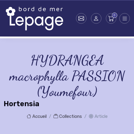
Skip to main content
HYDRANGEA
macrophylla PASSION
(Youmefour)
Hortensia
Accueil
Collections
Article