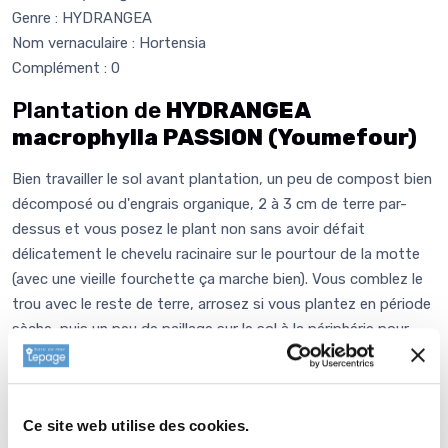
Genre : HYDRANGEA
Nom vernaculaire : Hortensia
Complément : 0
Plantation de
HYDRANGEA
macrophylla PASSION (Youmefour)
Bien travailler le sol avant plantation, un peu de compost bien
décomposé ou d'engrais organique, 2 à 3 cm de terre par-
dessus et vous posez le plant non sans avoir défait
délicatement le chevelu racinaire sur le pourtour de la motte
(avec une vieille fourchette ça marche bien). Vous comblez le
trou avec le reste de terre, arrosez si vous plantez en période
sèche, puis un peu de paillage sur le sol à la périphérie pour
garder l'humidité, enrichir et équilibrer la terre. Il ne vous reste
plus qu'à regarder pousser! L'hortensia est une plante
naturellement de terrain acide et les couleurs des fleurs
Ce site web utilise des cookies.
seront respectées dans ces conditions pour une acidité