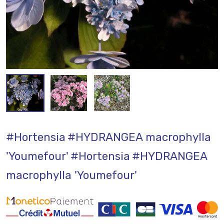
#Hortensia
#HYDRANGEA macrophylla
'Youmefour'
#Hortensia
#HYDRANGEA
macrophylla 'Youmefour'