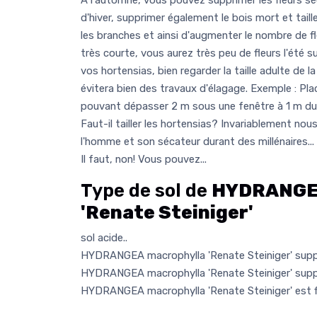
A l'automne, vous pouvez supprimer les fleurs séc
d'hiver, supprimer également le bois mort et taille
les branches et ainsi d'augmenter le nombre de fl
très courte, vous aurez très peu de fleurs l'été su
vos hortensias, bien regarder la taille adulte de 
évitera bien des travaux d'élagage. Exemple : Pl
pouvant dépasser 2 m sous une fenêtre à 1 m du 
Faut-il tailler les hortensias? Invariablement no
l'homme et son sécateur durant des millénaires... 
Il faut, non! Vous pouvez...
Type de sol de
HYDRANGEA
'Renate Steiniger'
sol acide..
HYDRANGEA macrophylla 'Renate Steiniger' suppo
HYDRANGEA macrophylla 'Renate Steiniger' suppo
HYDRANGEA macrophylla 'Renate Steiniger' est f