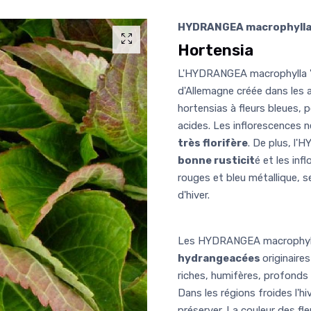
HYDRANGEA macrophylla '
Hortensia
L'HYDRANGEA macrophylla 'Re
d'Allemagne créée dans les an
hortensias à fleurs bleues,
acides. Les inflorescences 
très florifère
. De plus, l'
bonne rusticit
é et les inf
rouges et bleu métallique, 
d'hiver.
Les HYDRANGEA macrophyll
hydrangeacées
originaire
riches, humifères, profonds 
Dans les régions froides l'hiv
préserver. La couleur des fl