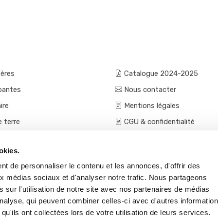
fères
Catalogue 2024-2025
pantes
Nous contacter
ire
Mentions légales
e terre
CGU & confidentialité
mes et aromatiques
Conditions générales de ven
okies.
ces
Conditions VPC - expéditio
t de personnaliser le contenu et les annonces, d'offrir des
s et accessoires
aux médias sociaux et d'analyser notre trafic. Nous partageons
 sur l'utilisation de notre site avec nos partenaires de médias
'analyse, qui peuvent combiner celles-ci avec d'autres informatio
qu'ils ont collectées lors de votre utilisation de leurs services.