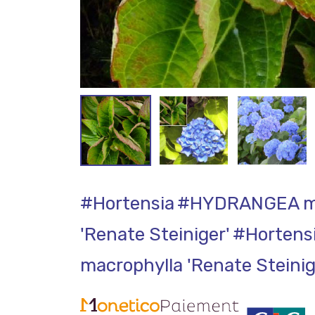
#Hortensia
#HYDRANGEA ma
'Renate Steiniger'
#Hortens
macrophylla 'Renate Steinig