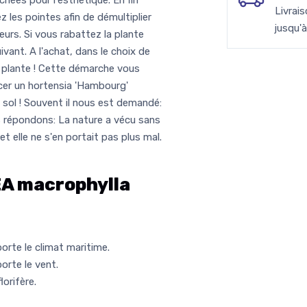
hées pour l'esthétique. En fin
Livrai
z les pointes afin de démultiplier
jusqu'
eurs. Si vous rabattez la plante
ivant. A l'achat, dans le choix de
la plante ! Cette démarche vous
acer un hortensia 'Hambourg'
sol ! Souvent il nous est demandé:
us répondons: La nature a vécu sans
et elle ne s'en portait pas plus mal.
 macrophylla
rte le climat maritime.
rte le vent.
lorifère
.