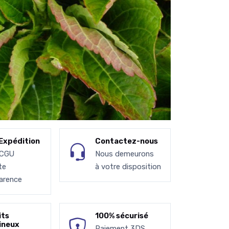
Expédition
Contactez-nous
 CGU
Nous demeurons
te
à votre disposition
arence
its
100% sécurisé
ineux
Paiement 3DS