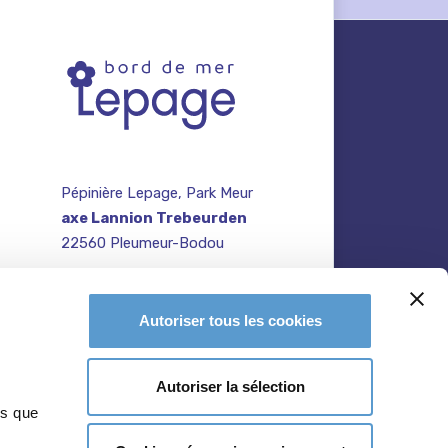
Pépinière Lepage, Park Meur
axe Lannion Trebeurden
22560 Pleumeur-Bodou
contact@pepiniere-
te
bretagne.fr
n
Autoriser tous les cookies
02 96 47 27 64
Autoriser la sélection
ns que