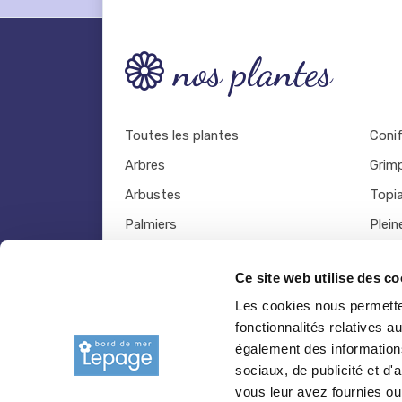
nos plantes
Toutes les plantes
Coni
Arbres
Grim
Arbustes
Topia
Palmiers
Plein
Bambous
Légu
Ce site web utilise des co
Fruitiers
Viva
Les cookies nous permetten
Hortensias
Outil
fonctionnalités relatives 
Rosiers
également des informations
sociaux, de publicité et d
vous leur avez fournies ou 