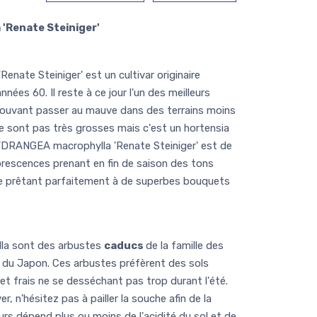
Renate Steiniger'
nate Steiniger' est un cultivar originaire
nées 60. Il reste à ce jour l'un des meilleurs
 pouvant passer au mauve dans des terrains moins
ne sont pas très grosses mais c'est un hortensia
HYDRANGEA macrophylla 'Renate Steiniger' est de
lorescences prenant en fin de saison des tons
se prêtant parfaitement à de superbes bouquets
a sont des arbustes
caducs
de la famille des
s du Japon. Ces arbustes préfèrent des sols
et frais ne se desséchant pas trop durant l'été.
er, n'hésitez pas à pailler la souche afin de la
eurs dépend plus ou moins de l'acidité du sol et de