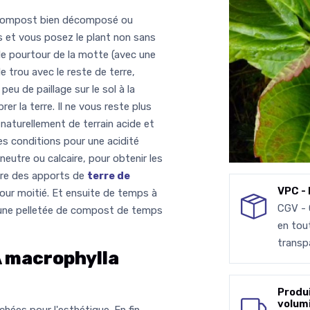
de compost bien décomposé ou
s et vous posez le plant non sans
 le pourtour de la motte (avec une
e trou avec le reste de terre,
eu de paillage sur le sol à la
brer la terre. Il ne vous reste plus
 naturellement de terrain acide et
es conditions pour une acidité
neutre ou calcaire, pour obtenir les
aire des apports de
terre de
VPC - 
our moitié. Et ensuite de temps à
CGV -
e, une pelletée de compost de temps
en tou
transp
macrophylla
Produ
volum