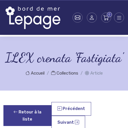
Skip to main content
ILEX crenata 'Fastigiata'
Accueil
Collections
Article
Précédent
Retour à la
liste
Suivant