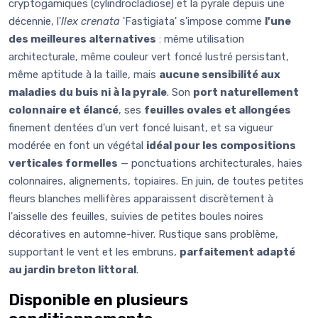
cryptogamiques (cylindrocladiose) et la pyrale depuis une
décennie, l'
Ilex crenata
'Fastigiata' s'impose comme
l'une
des meilleures alternatives
: même utilisation
architecturale, même couleur vert foncé lustré persistant,
même aptitude à la taille, mais
aucune sensibilité aux
maladies du buis ni à la pyrale
. Son
port naturellement
colonnaire et élancé
, ses
feuilles ovales et allongées
finement dentées d'un vert foncé luisant, et sa vigueur
modérée en font un végétal
idéal pour les compositions
verticales formelles
— ponctuations architecturales, haies
colonnaires, alignements, topiaires. En juin, de toutes petites
fleurs blanches mellifères apparaissent discrètement à
l'aisselle des feuilles, suivies de petites boules noires
décoratives en automne-hiver. Rustique sans problème,
supportant le vent et les embruns,
parfaitement adapté
au jardin breton littoral
.
Disponible en plusieurs