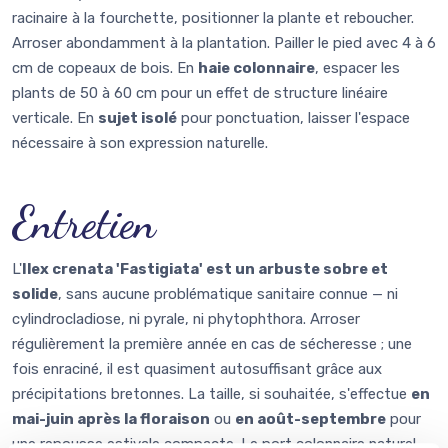
racinaire à la fourchette, positionner la plante et reboucher.
Arroser abondamment à la plantation. Pailler le pied avec 4 à 6
cm de copeaux de bois. En
haie colonnaire
, espacer les
plants de 50 à 60 cm pour un effet de structure linéaire
verticale. En
sujet isolé
pour ponctuation, laisser l'espace
nécessaire à son expression naturelle.
Entretien
L'
Ilex crenata 'Fastigiata' est un arbuste sobre et
solide
, sans aucune problématique sanitaire connue — ni
cylindrocladiose, ni pyrale, ni phytophthora. Arroser
régulièrement la première année en cas de sécheresse ; une
fois enraciné, il est quasiment autosuffisant grâce aux
précipitations bretonnes. La taille, si souhaitée, s'effectue
en
mai-juin après la floraison
ou
en août-septembre
pour
une repousse estivale compacte. Le port colonnaire naturel