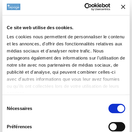
est déjà très élancé sans intervention, mais une taille de
formation légère peut affiner la silhouette. Les
outils
doivent être désinfectés
entre chaque plant pour éviter la
Ce site web utilise des cookies.
transmission de maladies virales — précaution bonne pratique
même pour un arbuste sain.
Les cookies nous permettent de personnaliser le contenu
et les annonces, d'offrir des fonctionnalités relatives aux
médias sociaux et d'analyser notre trafic. Nous
Associations
partageons également des informations sur l'utilisation de
notre site avec nos partenaires de médias sociaux, de
publicité et d'analyse, qui peuvent combiner celles-ci
Au sein de la gamme Ilex crenata du catalogue, 'Fastigiata'
avec d'autres informations que vous leur avez fournies
s'associe parfaitement à d'autres cultivars pour composer
ou qu'ils ont collectées lors de votre utilisation de leurs
des scènes de persistants structurantes sans maladie. Le
services.
ILEX crenata 'Convexa'
, aux feuilles ourlées et arrondies
naturellement en boule, constitue le contraste de port idéal —
Sélection
Nécessaires
une colonne et une sphère, vocabulaire classique des jardins
du
consentement
formels. L'
ILEX crenata 'Dark Green'
, dont le feuillage
ressemble à s'y méprendre au buis sempervirens, peut former
Préférences
des massifs de base ou des haies basses contrastant avec la