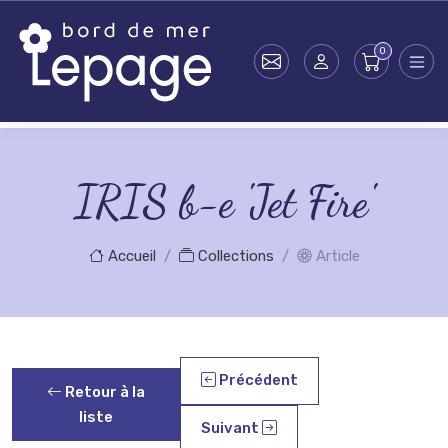
Skip to main content
IRIS b-e 'Jet Fire'
Accueil
Collections
Article
Précédent
Retour à la
liste
Suivant