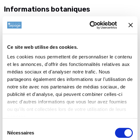
Informations botaniques
Famille : Iridaceae
Genre : IRIS
Nom vernaculaire : Iris barbata elatior
Complément : 0
Ce site web utilise des cookies.
Plantation de
IRIS b-e 'Jet Fire'
Les cookies nous permettent de personnaliser le contenu
et les annonces, d'offrir des fonctionnalités relatives aux
La plantation d’une vivace est une opération très simple. Faire
médias sociaux et d'analyser notre trafic. Nous
un trou de 2 à 3 fois la taille du pot. Ameublir au fond du trou
partageons également des informations sur l'utilisation de
et venir écraser la terre meuble avec la motte de votre iris.
notre site avec nos partenaires de médias sociaux, de
Reboucher avec la terre que vous avez sortie auparavant.
publicité et d'analyse, qui peuvent combiner celles-ci
Maintenir le rhizome à fleur de sol. L’élément le plus important
avec d'autres informations que vous leur avez fournies
est d’adapter le choix de la plante aux conditions d’exposition
ou qu'ils ont collectées lors de votre utilisation de leurs
et de nature de sol. Les plantes d’ombre à l’ombre, les plantes
services.
de terrains secs en terrains secs..etc..
Sélection
Nécessaires
Entretien de
IRIS b-e 'Jet Fire'
du