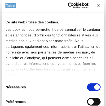
Informations complémentaires
Informations botaniques
Ce site web utilise des cookies.
Les cookies nous permettent de personnaliser le contenu
Famille : Oleaceae
et les annonces, d'offrir des fonctionnalités relatives aux
Genre : LIGUSTRUM
médias sociaux et d'analyser notre trafic. Nous
Nom vernaculaire : Troène commun
partageons également des informations sur l'utilisation de
Complément : 0
notre site avec nos partenaires de médias sociaux, de
Entretien de
LIGUSTRUM vulgare
publicité et d'analyse, qui peuvent combiner celles-ci
avec d'autres informations que vous leur avez fournies
Si vous souhaitez densifier la plante, réduire d'un tiers les
ou qu'ils ont collectées lors de votre utilisation de leurs
pousses de l'année. Les tiges développeront des branches
services.
secondaires en plus grand nombre. Faire un suivi en arrosage
Sélection
toute la première année de plantation par temps sec. (un seau
Nécessaires
du
de 2 ou 3 l/semaine)
consentement
Type de sol de
LIGUSTRUM vulgare
Préférences