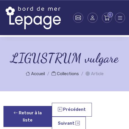
Skip to main content
LIGUSTRUM vulgare
Accueil
Collections
Article
Précédent
Retour à la
liste
Suivant