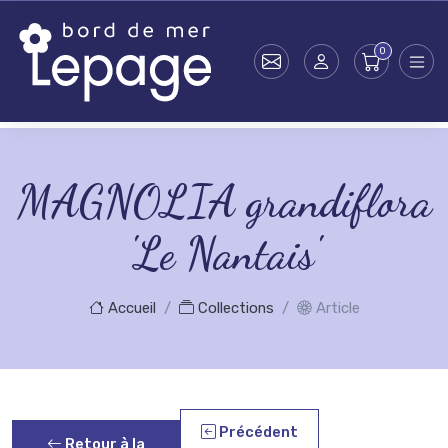
Skip to main content
MAGNOLIA grandiflora
'Le Nantais'
Accueil
Collections
Article
Précédent
Retour à la