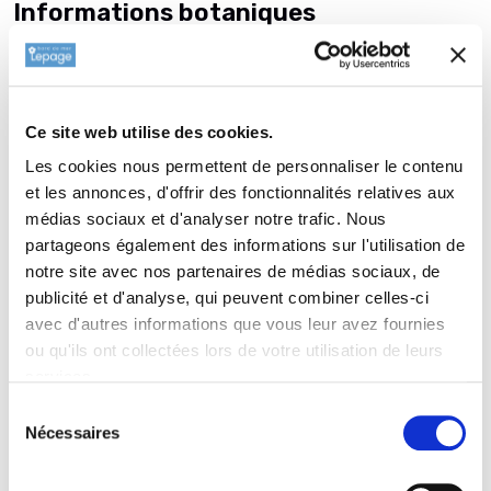
Informations botaniques
Famille : Magnoliaceae
Genre : MAGNOLIA
Nom vernaculaire : Magnolia à grandes fleurs
Complément : 0
Ce site web utilise des cookies.
Les cookies nous permettent de personnaliser le contenu
Plantation de
MAGNOLIA grandiflora
et les annonces, d'offrir des fonctionnalités relatives aux
'Le Nantais'
médias sociaux et d'analyser notre trafic. Nous
Faire un trou de 3 à fois environ la taille de la motte. Plus la
partageons également des informations sur l'utilisation de
notre site avec nos partenaires de médias sociaux, de
terre sera ameublie, mieux se développeront les racines de la
publicité et d'analyse, qui peuvent combiner celles-ci
plante. Mettre quelques poignées de Bochevo ou de corne
avec d'autres informations que vous leur avez fournies
broyée, rajoutez un peu de terre avant de poser la motte de
ou qu'ils ont collectées lors de votre utilisation de leurs
votre MAGNOLIA grandiflora 'Le Nantais'. Si vous navez pas de
services.
Bochevo ni de corne broyée, vous pouvez faire un mélange
d1/3 de VIVIMUS pour 2/3 de votre terre, tout ceci bien
Sélection
Nécessaires
mélangé et ensuite remplir le trou avec ce mélange sans trop
du
consentement
tasser. N'enterrez que les racines! Si le temps est sec,