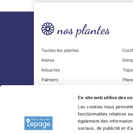
nos plantes
Toutes les plantes
Coni
Arbres
Grim
Arbustes
Topia
Palmiers
Plein
Bambous
Légu
Ce site web utilise des co
Fruitiers
Viva
Les cookies nous permetten
Hortensias
Outil
fonctionnalités relatives 
Rosiers
également des informations
sociaux, de publicité et d