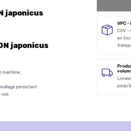
 japonicus
VPC - 
CGV -
en tou
N japonicus
transp
Produ
volum
 maritime.
Livrai
jusqu'
uillage persistant.
-sol.