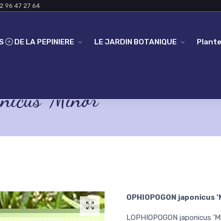
2 96 47 27 64
ES
DE LA PEPINIERE
LE JARDIN BOTANIQUE
Plante
cus 'Minor'
OPHIOPOGON japonicus '
LOPHIOPOGON japonicus 'Min