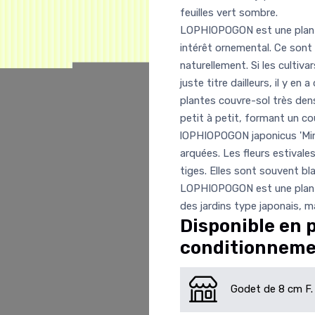
feuilles vert sombre.
LOPHIOPOGON est une plante
intérêt ornemental. Ce sont
naturellement. Si les cultiv
juste titre dailleurs, il y e
plantes couvre-sol très dens
petit à petit, formant un c
lOPHIOPOGON japonicus 'Mino
arquées. Les fleurs estivale
tiges. Elles sont souvent bl
LOPHIOPOGON est une plante
des jardins type japonais, m
Disponible en 
conditionnem
Godet de 8 cm F.