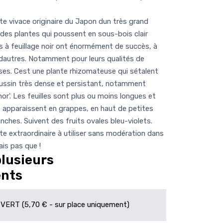
 vivace originaire du Japon dun très grand
 des plantes qui poussent en sous-bois clair
ars à feuillage noir ont énormément de succès, à
n a dautres. Notamment pour leurs qualités de
es. Cest une plante rhizomateuse qui sétalent
oussin très dense et persistant, notamment
r'. Les feuilles sont plus ou moins longues et
s apparaissent en grappes, en haut de petites
anches. Suivent des fruits ovales bleu-violets.
 extraordinaire à utiliser sans modération dans
ais pas que !
plusieurs
ents
 VERT (5,70 € - sur place uniquement)