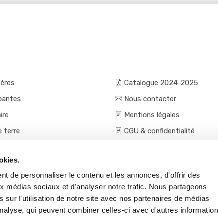
fères
Catalogue 2024-2025
pantes
Nous contacter
ire
Mentions légales
e terre
CGU & confidentialité
mes et aromatiques
Conditions générales de ven
okies.
ces
Conditions VPC - expéditio
t de personnaliser le contenu et les annonces, d'offrir des
s et accessoires
aux médias sociaux et d'analyser notre trafic. Nous partageons
 sur l'utilisation de notre site avec nos partenaires de médias
'analyse, qui peuvent combiner celles-ci avec d'autres informatio