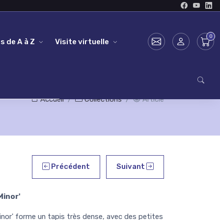
s de A à Z
Visite virtuelle
Accueil
Collections
Article
Précédent
Suivant
Minor'
or' forme un tapis très dense, avec des petites