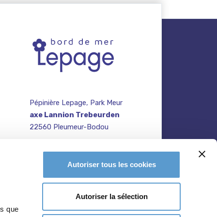
Pépinière Lepage, Park Meur
axe Lannion Trebeurden
22560 Pleumeur-Bodou
contact@pepiniere-
te
bretagne.fr
n
Autoriser tous les cookies
02 96 47 27 64
Autoriser la sélection
ns que