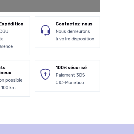
Expédition
Contactez-nous
 CGU
Nous demeurons
te
à votre disposition
arence
its
100% sécurisé
ineux
Paiement 3DS
son possible
CIC-Monetico
à 100 km