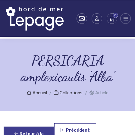
Skip to main content
PERSICARIA
amplexicaulis 'Alba'
Accueil
Collections
Article
Précédent
Retour à la