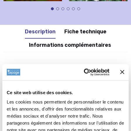
Description
Fiche technique
Informations complémentaires
Informations botaniques
Famille : Polygonaceae
Genre : PERSICARIA
Nom vernaculaire : Polygonum - Renouée
Ce site web utilise des cookies.
Complément : 0
Les cookies nous permettent de personnaliser le contenu
et les annonces, d'offrir des fonctionnalités relatives aux
Plantation de
PERSICARIA
médias sociaux et d'analyser notre trafic. Nous
amplexicaulis 'Alba'
partageons également des informations sur l'utilisation de
La plantation dune vivace est une opération très simple. Faire
notre site avec nos partenaires de médias sociaux, de