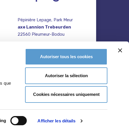
Pépinière Lepage, Park Meur
axe Lannion Trebeurden
22560 Pleumeur-Bodou
contact@pepiniere-
te
bretagne.fr
n
Autoriser tous les cookies
02 96 47 27 64
Autoriser la sélection
ns que
Cookies nécessaires uniquement
ing
Afficher les détails