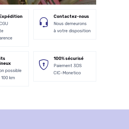
Expédition
Contactez-nous
 CGU
Nous demeurons
te
à votre disposition
arence
its
100% sécurisé
ineux
Paiement 3DS
son possible
CIC-Monetico
à 100 km