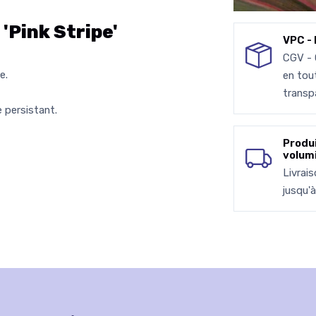
Pink Stripe'
VPC - 
CGV -
e.
en tou
transp
 persistant.
Produ
volum
Livrai
jusqu'