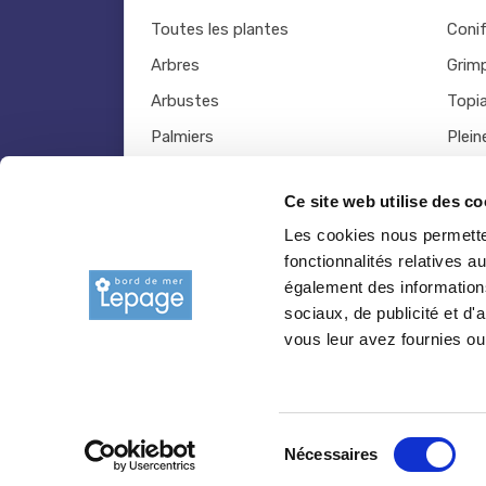
Toutes les plantes
Coni
Arbres
Grim
Arbustes
Topia
Palmiers
Plein
Bambous
Légu
Ce site web utilise des co
Fruitiers
Viva
Les cookies nous permetten
Hortensias
Outil
fonctionnalités relatives 
Rosiers
également des informations
sociaux, de publicité et d
vous leur avez fournies ou 
© 2026 copyright Pepiniere-bretagne.fr
Sélection
Nécessaires
du