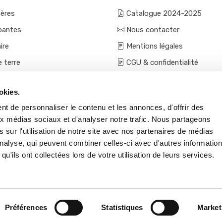
fères
Catalogue 2024-2025
pantes
Nous contacter
ire
Mentions légales
e terre
CGU & confidentialité
mes et aromatiques
Conditions générales de ven
okies.
ces
Conditions VPC - expéditio
t de personnaliser le contenu et les annonces, d'offrir des
s et accessoires
aux médias sociaux et d'analyser notre trafic. Nous partageons
 sur l'utilisation de notre site avec nos partenaires de médias
'analyse, qui peuvent combiner celles-ci avec d'autres informatio
qu'ils ont collectées lors de votre utilisation de leurs services.
Préférences
Statistiques
Market