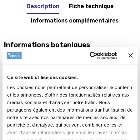
Description
Fiche technique
Informations complémentaires
Informations botaniques
Famille : Phormiaceae
Genre : PHORMIUM
Nom vernaculaire : Lin de Nouvelle Zélande
Ce site web utilise des cookies.
Complément : 0
Les cookies nous permettent de personnaliser le contenu
Plantation de
PHORMIUM 'Platt's
et les annonces, d'offrir des fonctionnalités relatives aux
Black'
médias sociaux et d'analyser notre trafic. Nous
partageons également des informations sur l'utilisation de
Arbuste de terrain sec et bien drainé : Ne planter le
notre site avec nos partenaires de médias sociaux, de
PHORMIUM 'Platt's Black' quen terrain ensoleillé et bien drainé.
publicité et d'analyse, qui peuvent combiner celles-ci
Faire un trou de 30 x30 cm sans aucun apport de compost ou
avec d'autres informations que vous leur avez fournies
dengrais. Défaire le pourtour de la motte avec une
ou qu'ils ont collectées lors de votre utilisation de leurs