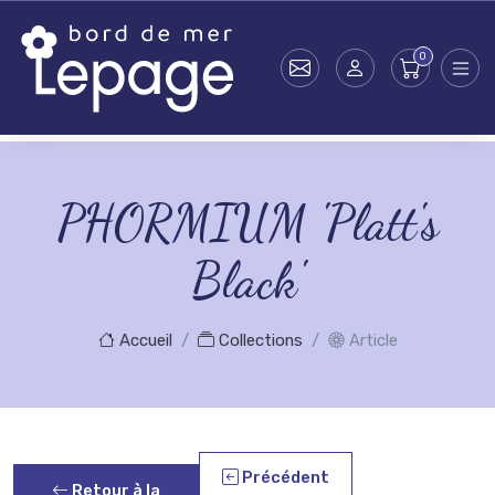
Skip to main content
PHORMIUM 'Platt's
Black'
Accueil
Collections
Article
Précédent
Retour à la