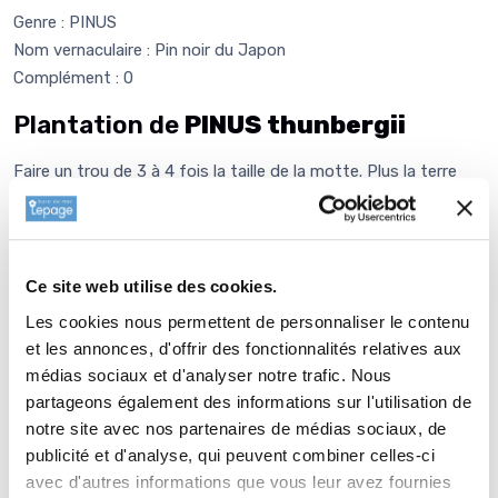
Genre : PINUS
Nom vernaculaire : Pin noir du Japon
Complément : 0
Plantation de
PINUS thunbergii
Faire un trou de 3 à 4 fois la taille de la motte. Plus la terre
sera ameublie, mieux se développeront les racines de la
plante. Mettre 1 kg de
Bochevo
ou de corne broyée, puis
faire un petit monticule de terre au fond du trou que vous
allez venir écraser avec la motte de votre PINUS thunbergiii.
Ce site web utilise des cookies.
Auparavant, il faut défaire délicatement le chevelu racinaire à
Les cookies nous permettent de personnaliser le contenu
la périphérie de la motte, de préférence à l'aide d'une
et les annonces, d'offrir des fonctionnalités relatives aux
fourchette. Si vous n'avez pas de
Bochevo
ni de corne
médias sociaux et d'analyser notre trafic. Nous
broyée, vous pouvez faire un mélange d'1/3 de
VIVIMUS
pour
partageons également des informations sur l'utilisation de
2/3 de votre terre, tout ceci bien mélangé et ensuite remplir
notre site avec nos partenaires de médias sociaux, de
le trou avec ce mélange sans trop tasser. Mettre un tuteur si
publicité et d'analyse, qui peuvent combiner celles-ci
le sujet est développé ou exposé au vent. En effet si la plante
avec d'autres informations que vous leur avez fournies