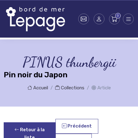
Skip to main content
PINUS thunbergii
Pin noir du Japon
Accueil
Collections
Article
Précédent
Retour à la
liste