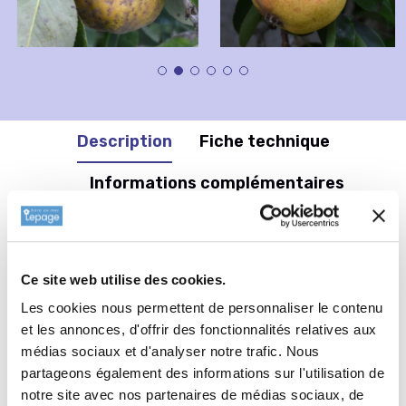
Description
Fiche technique
Informations complémentaires
Informations botaniques
Ce site web utilise des cookies.
Famille : Rosaceae
Genre : Poirier
Les cookies nous permettent de personnaliser le contenu
Nom vernaculaire : PYRUS communis 'Mariette de Millepieds'
et les annonces, d'offrir des fonctionnalités relatives aux
médias sociaux et d'analyser notre trafic. Nous
Complément : 0
partageons également des informations sur l'utilisation de
Plantation de
Poirier 'Mariette de
notre site avec nos partenaires de médias sociaux, de