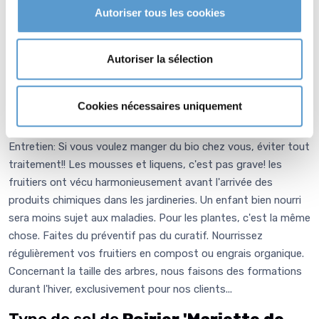
ne faut pas le faire tous les ans. L'arbre est paresseux : s'il a
Autoriser tous les cookies
suffisamment de nourriture près de la surface du sol, il ne fera
pas d'effort pour créer des racines en profondeur. Ce qui nuira
à son implantation et aussi à sa capacité de résistance face
Autoriser la sélection
aux sécheresses
Entretien de
Poirier 'Mariette de
Cookies nécessaires uniquement
Millepieds'
Entretien: Si vous voulez manger du bio chez vous, éviter tout
traitement!! Les mousses et liquens, c'est pas grave! les
fruitiers ont vécu harmonieusement avant l'arrivée des
produits chimiques dans les jardineries. Un enfant bien nourri
sera moins sujet aux maladies. Pour les plantes, c'est la même
chose. Faites du préventif pas du curatif. Nourrissez
régulièrement vos fruitiers en compost ou engrais organique.
Concernant la taille des arbres, nous faisons des formations
durant l'hiver, exclusivement pour nos clients...