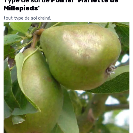
Type de sol de
Poirier 'Mariette de
Millepieds'
tout type de sol drainé.