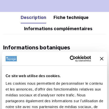
Description
Fiche technique
Informations complémentaires
Informations botaniques
Famille : Dryopteridaceae
Genre : POLYSTICHUM
Nom vernaculaire : Aspidie
Complément : 0
Ce site web utilise des cookies.
Plantation de
POLYSTICHUM
Les cookies nous permettent de personnaliser le contenu
et les annonces, d'offrir des fonctionnalités relatives aux
setiferum 'Pulcherinum Bevis'
médias sociaux et d'analyser notre trafic. Nous
La plantation d’une vivace est une opération très simple. Faire
partageons également des informations sur l'utilisation de
un trou de 2 à 3 fois la taille du pot. Ameublir au fond du trou
notre site avec nos partenaires de médias sociaux, de