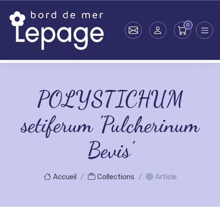
Skip to main content
POLYSTICHUM
setiferum 'Pulcherinum
Bevis'
Accueil
Collections
Article